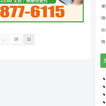
便
情
出
…
10
11
情