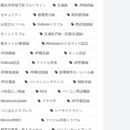
横浜市営地下鉄ブルーライン
京成線
JR南武線
セキュリティ
都電荒川線
西武新宿線
お役立ちツール
Outlookトラブル
西武池袋線
ネットトラブル
京成松戸線（旧新京成線）
東京メトロ/東西線
Windowsカスタマイズ設定
JR高崎線
JR横浜線
ネット設定
Outlook設定
ファイル共有
JR常磐線
JR東海道線
JR横須賀線
多摩都市モノレール線
JR京葉線
パソコンメンテナンス
相鉄本線
小田急江ノ島線
NAS
パソコン周辺機器
WindowsUpdate
ブラウザ
JR宇都宮線
つくばエクスプレス
シーサイドライン
Microsoft365
ファイル共有トラブル
都営日暮里・舎人ライナー
パソコンセットアップ