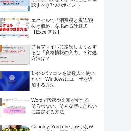
認すべき7つのポイント
エクセルで「消費税と税込/税
抜き価格」を求める計算式
【Excel関数】
共有ファイルに接続しようとす
ると「資格情報の入力」？対処
方法は？
1台のパソコンを複数人で使い
たい！Windowsにユーザを追
加する方法
Wordで段落や文頭がずれる、
そろわない、そんな時にきれい
に設定する方法
GoogleとYouTubeしかつなが