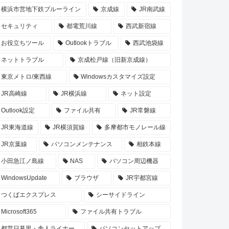
横浜市営地下鉄ブルーライン
京成線
JR南武線
セキュリティ
都電荒川線
西武新宿線
お役立ちツール
Outlookトラブル
西武池袋線
ネットトラブル
京成松戸線（旧新京成線）
東京メトロ/東西線
Windowsカスタマイズ設定
JR高崎線
JR横浜線
ネット設定
Outlook設定
ファイル共有
JR常磐線
JR東海道線
JR横須賀線
多摩都市モノレール線
JR京葉線
パソコンメンテナンス
相鉄本線
小田急江ノ島線
NAS
パソコン周辺機器
WindowsUpdate
ブラウザ
JR宇都宮線
つくばエクスプレス
シーサイドライン
Microsoft365
ファイル共有トラブル
都営日暮里・舎人ライナー
パソコンセットアップ