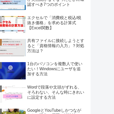
認すべき7つのポイント
エクセルで「消費税と税込/税
抜き価格」を求める計算式
【Excel関数】
共有ファイルに接続しようとす
ると「資格情報の入力」？対処
方法は？
1台のパソコンを複数人で使い
たい！Windowsにユーザを追
加する方法
Wordで段落や文頭がずれる、
そろわない、そんな時にきれい
に設定する方法
GoogleとYouTubeしかつなが