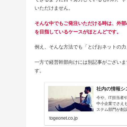
いただけません。
そんな中でもご発注いただける時は、外部
を目指しているケースがほとんどです。
例え、そんな方法でも「とげおネットの力
一方で経営幹部向けには別記事がございま
す。
社内の情報シ
今や、IT担当
中小企業でさえ
ステム部門が創
「利便性の向上
togeonet.co.jp
前...