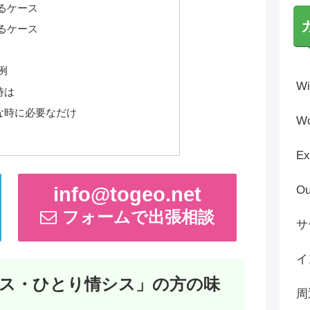
るケース
るケース
例
Wi
時は
な時に必要なだけ
Wo
Ex
info@togeo.net
Ou
フォームで出張相談
サ
イ
ス・ひとり情シス」の方の味
周