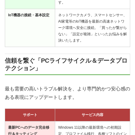
す。
IoT機器の接続・基本設定
ネットワークカメラ、スマートセンサー、
AI家電等のIoT機器を最新の高速ネットワ
ーク環境へ安全に接続。「買ったが繋がら
ない」「設定が複雑」といったお悩みを解
決いたします。
信頼を繋ぐ「PCライフサイクル＆データプロ
テクション」
最も需要の高いトラブル解決を、より専門的かつ安心感の
ある表現にアップデートします。
サポート
サービス内容
最新PCへのデータ完全移
Windows 11以降の最新環境への初期設
行＆キッティング
定、プロファイル移行、各種ソフトのイン