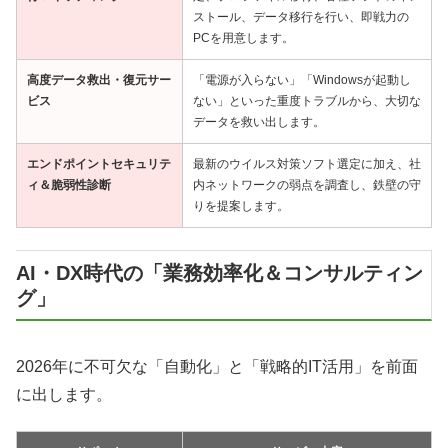
ストール、データ移行を行い、即戦力の
PCを用意します。
高度データ救出・復元サー
「電源が入らない」「Windowsが起動し
ビス
ない」といった重度トラブルから、大切な
データを救い出します。
エンドポイントセキュリテ
最新のウイルス対策ソフト選定に加え、社
ィ＆脆弱性診断
内ネットワークの弱点を調査し、鉄壁の守
りを提案します。
AI・DX時代の「業務効率化＆コンサルティン
グ」
2026年に不可欠な「自動化」と「戦略的IT活用」を前面
に出します。