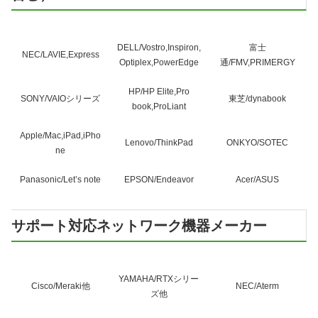
DELL/Vostro,Inspiron,
富士
NEC/LAVIE,Express
Optiplex,PowerEdge
通/FMV,PRIMERGY
HP/HP Elite,Pro
SONY/VAIOシリーズ
東芝/dynabook
book,ProLiant
Apple/Mac,iPad,iPho
Lenovo/ThinkPad
ONKYO/SOTEC
ne
Panasonic/Let’s note
EPSON/Endeavor
Acer/ASUS
サポート対応ネットワーク機器メーカー
YAMAHA/RTXシリー
Cisco/Meraki他
NEC/Aterm
ズ他