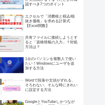
認すべき7つのポイント
エクセルで「消費税と税込/税
抜き価格」を求める計算式
【Excel関数】
共有ファイルに接続しようとす
ると「資格情報の入力」？対処
方法は？
1台のパソコンを複数人で使い
たい！Windowsにユーザを追
加する方法
Wordで段落や文頭がずれる、
そろわない、そんな時にきれい
に設定する方法
GoogleとYouTubeしかつなが