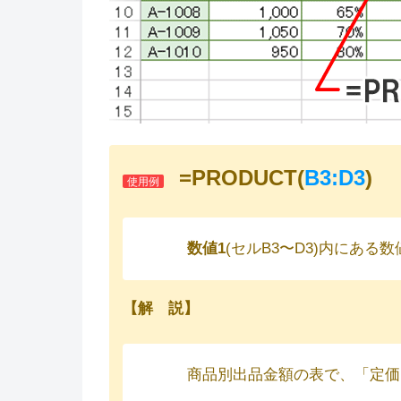
=PRODUCT(
B3:D3
)
使用例
数値1
(セルB3〜D3)内にある
【解 説】
商品別出品金額の表で、「定価 