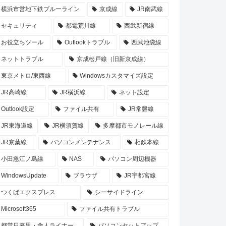
横浜市営地下鉄ブルーライン
京成線
JR南武線
セキュリティ
都電荒川線
西武新宿線
お役立ちツール
Outlookトラブル
西武池袋線
ネットトラブル
京成松戸線（旧新京成線）
東京メトロ/東西線
Windowsカスタマイズ設定
JR高崎線
JR横浜線
ネット設定
Outlook設定
ファイル共有
JR常磐線
JR東海道線
JR横須賀線
多摩都市モノレール線
JR京葉線
パソコンメンテナンス
相鉄本線
小田急江ノ島線
NAS
パソコン周辺機器
WindowsUpdate
ブラウザ
JR宇都宮線
つくばエクスプレス
シーサイドライン
Microsoft365
ファイル共有トラブル
都営日暮里・舎人ライナー
パソコンセットアップ