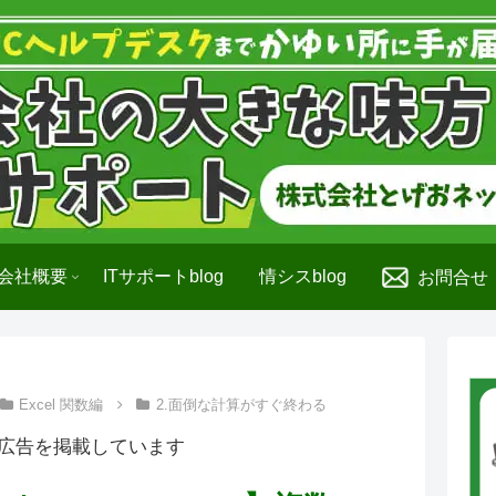
会社概要
ITサポートblog
情シスblog
お問合せ
Excel 関数編
2.面倒な計算がすぐ終わる
広告を掲載しています