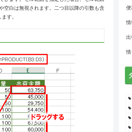
便
や空白は無視されます。二つ目以降の引数も含
します。
情
出
情