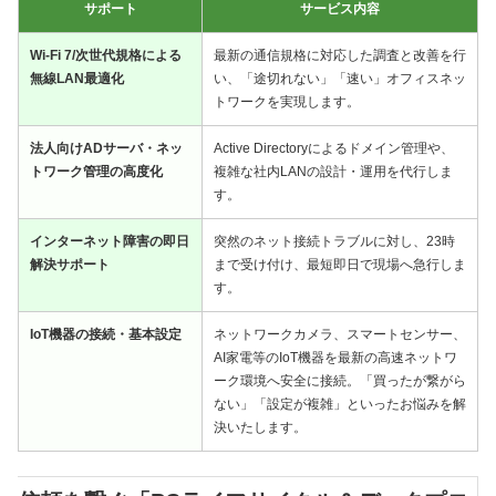
サポート
サービス内容
Wi-Fi 7/次世代規格による
最新の通信規格に対応した調査と改善を行
無線LAN最適化
い、「途切れない」「速い」オフィスネッ
トワークを実現します。
法人向けADサーバ・ネッ
Active Directoryによるドメイン管理や、
トワーク管理の高度化
複雑な社内LANの設計・運用を代行しま
す。
インターネット障害の即日
突然のネット接続トラブルに対し、23時
解決サポート
まで受け付け、最短即日で現場へ急行しま
す。
IoT機器の接続・基本設定
ネットワークカメラ、スマートセンサー、
AI家電等のIoT機器を最新の高速ネットワ
ーク環境へ安全に接続。「買ったが繋がら
ない」「設定が複雑」といったお悩みを解
決いたします。