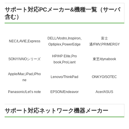
サポート対応PCメーカー&機種一覧（サーバ
含む）
DELL/Vostro,Inspiron,
富士
NEC/LAVIE,Express
Optiplex,PowerEdge
通/FMV,PRIMERGY
HP/HP Elite,Pro
SONY/VAIOシリーズ
東芝/dynabook
book,ProLiant
Apple/Mac,iPad,iPho
Lenovo/ThinkPad
ONKYO/SOTEC
ne
Panasonic/Let’s note
EPSON/Endeavor
Acer/ASUS
サポート対応ネットワーク機器メーカー