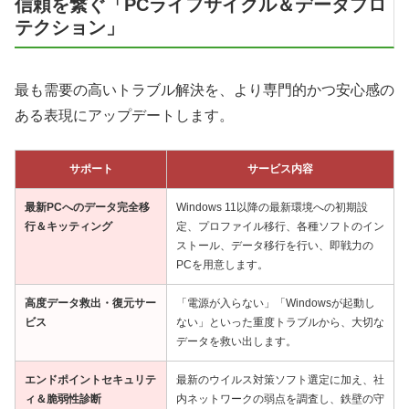
信頼を繋ぐ「PCライフサイクル＆データプロ
テクション」
最も需要の高いトラブル解決を、より専門的かつ安心感の
ある表現にアップデートします。
サポート
サービス内容
最新PCへのデータ完全移
Windows 11以降の最新環境への初期設
行＆キッティング
定、プロファイル移行、各種ソフトのイン
ストール、データ移行を行い、即戦力の
PCを用意します。
高度データ救出・復元サー
「電源が入らない」「Windowsが起動し
ビス
ない」といった重度トラブルから、大切な
データを救い出します。
エンドポイントセキュリテ
最新のウイルス対策ソフト選定に加え、社
ィ＆脆弱性診断
内ネットワークの弱点を調査し、鉄壁の守