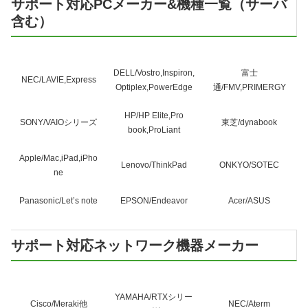
サポート対応PCメーカー&機種一覧（サーバ
含む）
DELL/Vostro,Inspiron,
富士
NEC/LAVIE,Express
Optiplex,PowerEdge
通/FMV,PRIMERGY
HP/HP Elite,Pro
SONY/VAIOシリーズ
東芝/dynabook
book,ProLiant
Apple/Mac,iPad,iPho
Lenovo/ThinkPad
ONKYO/SOTEC
ne
Panasonic/Let’s note
EPSON/Endeavor
Acer/ASUS
サポート対応ネットワーク機器メーカー
YAMAHA/RTXシリー
Cisco/Meraki他
NEC/Aterm