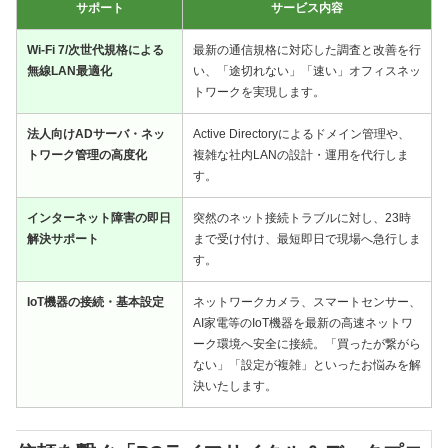
サポート
サービス内容
Wi-Fi 7/次世代規格による
最新の通信規格に対応した調査と改善を行
無線LAN最適化
い、「途切れない」「速い」オフィスネッ
トワークを実現します。
法人向けADサーバ・ネッ
Active Directoryによるドメイン管理や、
トワーク管理の高度化
複雑な社内LANの設計・運用を代行しま
す。
インターネット障害の即日
突然のネット接続トラブルに対し、23時
解決サポート
まで受け付け、最短即日で現場へ急行しま
す。
IoT機器の接続・基本設定
ネットワークカメラ、スマートセンサー、
AI家電等のIoT機器を最新の高速ネットワ
ーク環境へ安全に接続。「買ったが繋がら
ない」「設定が複雑」といったお悩みを解
決いたします。