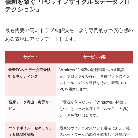
信頼を繋ぐ「PCライフサイクル＆データプロ
テクション」
最も需要の高いトラブル解決を、より専門的かつ安心感の
ある表現にアップデートします。
サポート
サービス内容
最新PCへのデータ完全移
Windows 11以降の最新環境への初期設
行＆キッティング
定、プロファイル移行、各種ソフトのイン
ストール、データ移行を行い、即戦力の
PCを用意します。
高度データ救出・復元サー
「電源が入らない」「Windowsが起動し
ビス
ない」といった重度トラブルから、大切な
データを救い出します。
エンドポイントセキュリテ
最新のウイルス対策ソフト選定に加え、社
ィ＆脆弱性診断
内ネットワークの弱点を調査し、鉄壁の守