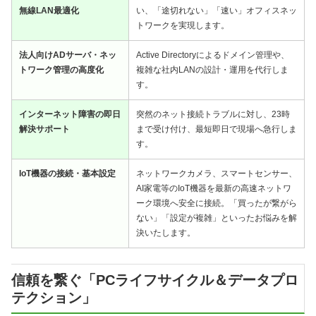
無線LAN最適化
い、「途切れない」「速い」オフィスネッ
トワークを実現します。
法人向けADサーバ・ネッ
Active Directoryによるドメイン管理や、
トワーク管理の高度化
複雑な社内LANの設計・運用を代行しま
す。
インターネット障害の即日
突然のネット接続トラブルに対し、23時
解決サポート
まで受け付け、最短即日で現場へ急行しま
す。
IoT機器の接続・基本設定
ネットワークカメラ、スマートセンサー、
AI家電等のIoT機器を最新の高速ネットワ
ーク環境へ安全に接続。「買ったが繋がら
ない」「設定が複雑」といったお悩みを解
決いたします。
信頼を繋ぐ「PCライフサイクル＆データプロ
テクション」