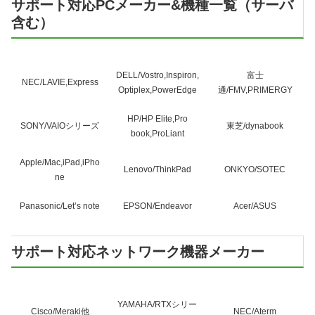
サポート対応PCメーカー&機種一覧（サーバ
含む）
DELL/Vostro,Inspiron,
富士
NEC/LAVIE,Express
Optiplex,PowerEdge
通/FMV,PRIMERGY
HP/HP Elite,Pro
SONY/VAIOシリーズ
東芝/dynabook
book,ProLiant
Apple/Mac,iPad,iPho
Lenovo/ThinkPad
ONKYO/SOTEC
ne
Panasonic/Let’s note
EPSON/Endeavor
Acer/ASUS
サポート対応ネットワーク機器メーカー
YAMAHA/RTXシリー
Cisco/Meraki他
NEC/Aterm