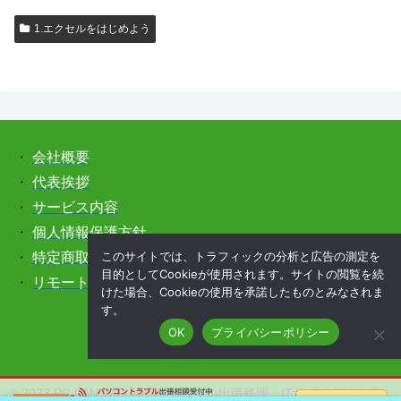
1.エクセルをはじめよう
・
会社概要
・
代表挨拶
・
サービス内容
・
個人情報保護方針
このサイトでは、トラフィックの分析と広告の測定を
・
特定商取引法に基づく表記
目的としてCookieが使用されます。サイトの閲覧を続
・
リモートサポートをご希望の方はこちら
けた場合、Cookieの使用を承諾したものとみなされま
す。
OK
プライバシーポリシー
© 2023 PC,LAN,WiFi,NASのトラブル出張修理、ITサポートは（株）