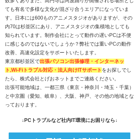
数多くありまた、高円寺は阿波踊りが開催される場所とし
ても有名で多様な文化が混ざり合うエリアになっていま
す。日本には600ものアニメスタジオがありますが、その
内70は杉並区にあり、アニメスタジオの集積地としても
知られています。制作会社にとって動作の遅いPCは不便
に感じるのではないでしょうか？弊社では重いPCの動作
改善、高速化設定をサポートいたします。
東京都杉並区で
出張パソコン出張修理・インターネッ
ト,Wi-Fiトラブル対応・法人向けITサポート
をお探しでし
たら、株式会社とげおネットまでご連絡ください。
出張可能地域は、一都三県（東京・神奈川・埼玉・千葉）
と中京圏（愛知、岐阜）、大阪、神戸、その他の地域とな
っております。
↓PCトラブルなど社内IT環境にお困りなら↓