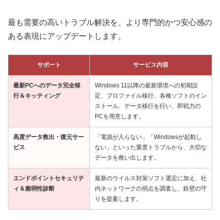
最も需要の高いトラブル解決を、より専門的かつ安心感の
ある表現にアップデートします。
サポート
サービス内容
最新PCへのデータ完全移
Windows 11以降の最新環境への初期設
行＆キッティング
定、プロファイル移行、各種ソフトのイン
ストール、データ移行を行い、即戦力の
PCを用意します。
高度データ救出・復元サー
「電源が入らない」「Windowsが起動し
ビス
ない」といった重度トラブルから、大切な
データを救い出します。
エンドポイントセキュリテ
最新のウイルス対策ソフト選定に加え、社
ィ＆脆弱性診断
内ネットワークの弱点を調査し、鉄壁の守
りを提案します。