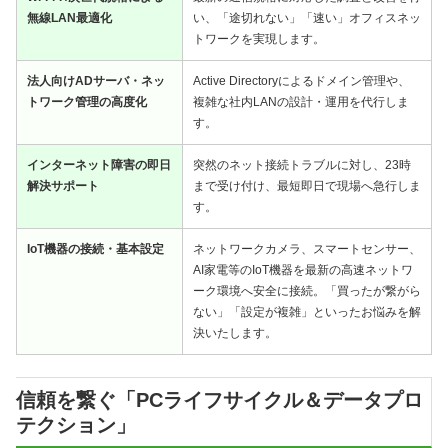
無線LAN最適化
い、「途切れない」「速い」オフィスネッ
トワークを実現します。
法人向けADサーバ・ネッ
Active Directoryによるドメイン管理や、
トワーク管理の高度化
複雑な社内LANの設計・運用を代行しま
す。
インターネット障害の即日
突然のネット接続トラブルに対し、23時
解決サポート
まで受け付け、最短即日で現場へ急行しま
す。
IoT機器の接続・基本設定
ネットワークカメラ、スマートセンサー、
AI家電等のIoT機器を最新の高速ネットワ
ーク環境へ安全に接続。「買ったが繋がら
ない」「設定が複雑」といったお悩みを解
決いたします。
信頼を繋ぐ「PCライフサイクル＆データプロ
テクション」