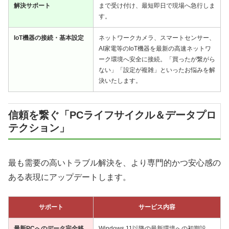
解決サポート
まで受け付け、最短即日で現場へ急行しま
す。
IoT機器の接続・基本設定
ネットワークカメラ、スマートセンサー、
AI家電等のIoT機器を最新の高速ネットワ
ーク環境へ安全に接続。「買ったが繋がら
ない」「設定が複雑」といったお悩みを解
決いたします。
信頼を繋ぐ「PCライフサイクル＆データプロ
テクション」
最も需要の高いトラブル解決を、より専門的かつ安心感の
ある表現にアップデートします。
サポート
サービス内容
最新PCへのデータ完全移
Windows 11以降の最新環境への初期設