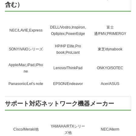
含む）
DELL/Vostro,Inspiron,
富士
NEC/LAVIE,Express
Optiplex,PowerEdge
通/FMV,PRIMERGY
HP/HP Elite,Pro
SONY/VAIOシリーズ
東芝/dynabook
book,ProLiant
Apple/Mac,iPad,iPho
Lenovo/ThinkPad
ONKYO/SOTEC
ne
Panasonic/Let’s note
EPSON/Endeavor
Acer/ASUS
サポート対応ネットワーク機器メーカー
YAMAHA/RTXシリー
Cisco/Meraki他
NEC/Aterm
ズ他