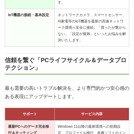
す。
IoT機器の接続・基本設定
ネットワークカメラ、スマートセンサー、
AI家電等のIoT機器を最新の高速ネットワ
ーク環境へ安全に接続。「買ったが繋がら
ない」「設定が複雑」といったお悩みを解
決いたします。
信頼を繋ぐ「PCライフサイクル＆データプロ
テクション」
最も需要の高いトラブル解決を、より専門的かつ安心感の
ある表現にアップデートします。
サポート
サービス内容
最新PCへのデータ完全移
Windows 11以降の最新環境への初期設
行＆キッティング
定、プロファイル移行、各種ソフトのイン