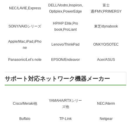
DELL/Vostro,Inspiron,
富士
NEC/LAVIE,Express
Optiplex,PowerEdge
通/FMV,PRIMERGY
HP/HP Elite,Pro
SONY/VAIOシリーズ
東芝/dynabook
book,ProLiant
Apple/Mac,iPad,iPho
Lenovo/ThinkPad
ONKYO/SOTEC
ne
Panasonic/Let’s note
EPSON/Endeavor
Acer/ASUS
サポート対応ネットワーク機器メーカー
YAMAHA/RTXシリー
Cisco/Meraki他
NEC/Aterm
ズ他
Buffalo
TP-Link
Netgear