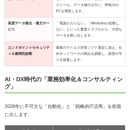
ストール、データ移行を行い、即戦力の
PCを用意します。
高度データ救出・復元サー
「電源が入らない」「Windowsが起動し
ビス
ない」といった重度トラブルから、大切な
データを救い出します。
エンドポイントセキュリテ
最新のウイルス対策ソフト選定に加え、社
ィ＆脆弱性診断
内ネットワークの弱点を調査し、鉄壁の守
りを提案します。
AI・DX時代の「業務効率化＆コンサルティン
グ」
2026年に不可欠な「自動化」と「戦略的IT活用」を前面
に出します。