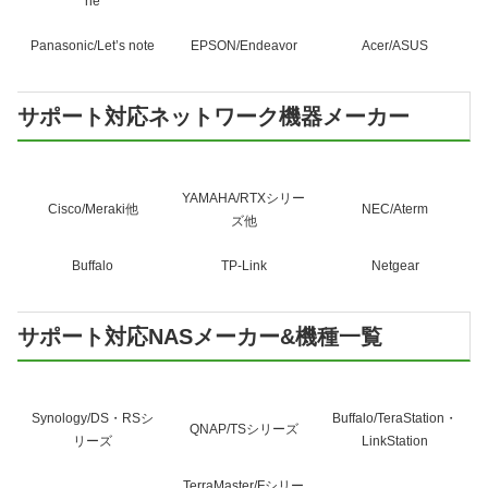
ne
Panasonic/Let’s note
EPSON/Endeavor
Acer/ASUS
サポート対応ネットワーク機器メーカー
YAMAHA/RTXシリー
Cisco/Meraki他
NEC/Aterm
ズ他
Buffalo
TP-Link
Netgear
サポート対応NASメーカー&機種一覧
Synology/DS・RSシ
Buffalo/TeraStation・
QNAP/TSシリーズ
リーズ
LinkStation
TerraMaster/Fシリー