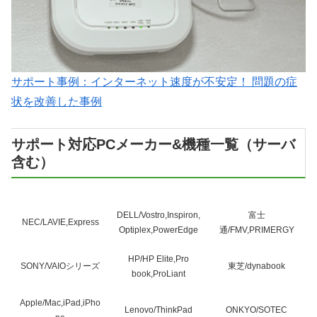
サポート事例：インターネット速度が不安定！ 問題の症
状を改善した事例
サポート対応PCメーカー&機種一覧（サーバ
含む）
DELL/Vostro,Inspiron,
富士
NEC/LAVIE,Express
Optiplex,PowerEdge
通/FMV,PRIMERGY
HP/HP Elite,Pro
SONY/VAIOシリーズ
東芝/dynabook
book,ProLiant
Apple/Mac,iPad,iPho
Lenovo/ThinkPad
ONKYO/SOTEC