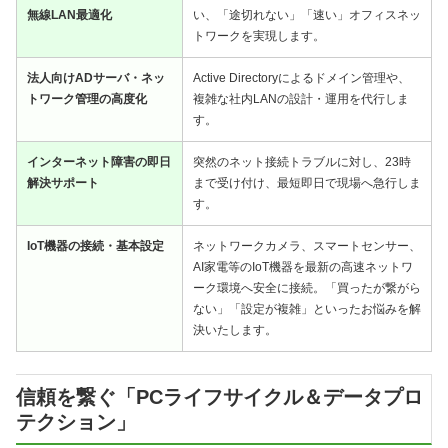
無線LAN最適化
い、「途切れない」「速い」オフィスネッ
トワークを実現します。
法人向けADサーバ・ネッ
Active Directoryによるドメイン管理や、
トワーク管理の高度化
複雑な社内LANの設計・運用を代行しま
す。
インターネット障害の即日
突然のネット接続トラブルに対し、23時
解決サポート
まで受け付け、最短即日で現場へ急行しま
す。
IoT機器の接続・基本設定
ネットワークカメラ、スマートセンサー、
AI家電等のIoT機器を最新の高速ネットワ
ーク環境へ安全に接続。「買ったが繋がら
ない」「設定が複雑」といったお悩みを解
決いたします。
信頼を繋ぐ「PCライフサイクル＆データプロ
テクション」