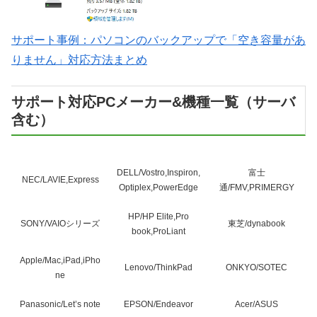
サポート事例：パソコンのバックアップで「空き容量があ
りません」対応方法まとめ
サポート対応PCメーカー&機種一覧（サーバ
含む）
DELL/Vostro,Inspiron,
富士
NEC/LAVIE,Express
Optiplex,PowerEdge
通/FMV,PRIMERGY
HP/HP Elite,Pro
SONY/VAIOシリーズ
東芝/dynabook
book,ProLiant
Apple/Mac,iPad,iPho
Lenovo/ThinkPad
ONKYO/SOTEC
ne
Panasonic/Let’s note
EPSON/Endeavor
Acer/ASUS