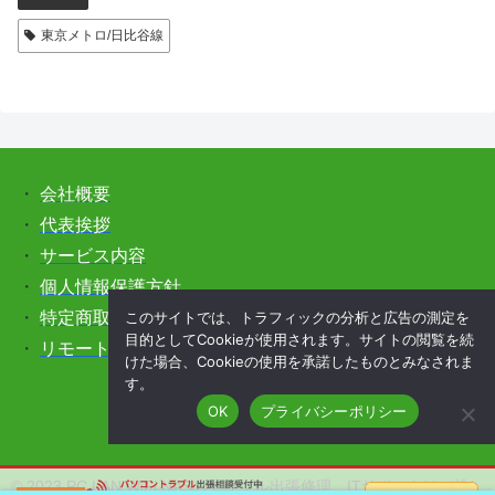
東京メトロ/日比谷線
・
会社概要
・
代表挨拶
・
サービス内容
・
個人情報保護方針
このサイトでは、トラフィックの分析と広告の測定を
・
特定商取引法に基づく表記
目的としてCookieが使用されます。サイトの閲覧を続
・
リモートサポートをご希望の方はこちら
けた場合、Cookieの使用を承諾したものとみなされま
す。
OK
プライバシーポリシー
© 2023 PC,LAN,WiFi,NASのトラブル出張修理、ITサポートは（株）