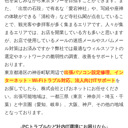
色を楽しみながら東京タワーを目指すことができます。ま
た、「出世の石段」で有名な「愛宕神社」や、写経や座禅
の体験ができる「清松寺」など寺社仏閣が点在しているこ
とで、観光客や参拝客が多く集まるエリアです。人々が集
まるエリアでは、お店を開業している方も多いと思います
が、お店で使用しているメールの迷惑メールやスパムメー
ル対策はお済みですか？弊社では最適なウィルスソフトの
選定やネットワークの脆弱性の調査、改善をサポートして
おります。
東京都港区の神谷町駅周辺で
出張パソコン設定修理、イン
ターネット・Wi-Fiトラブル対応、法人向けITサポート
を
お探しでしたら、株式会社とげおネットにお任せくださ
い。出張可能地域は、一都三県（東京・神奈川・埼玉・千
葉）と中京圏（愛知、岐阜）、大阪、神戸、その他の地域
となっております。
↓PCトラブルなど社内IT環境にお困りなら↓