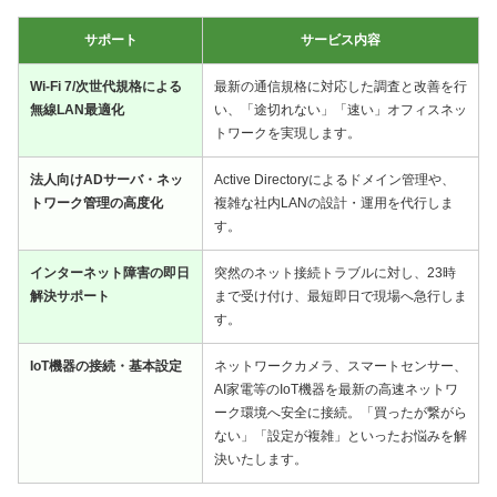
サポート
サービス内容
Wi-Fi 7/次世代規格による
最新の通信規格に対応した調査と改善を行
無線LAN最適化
い、「途切れない」「速い」オフィスネッ
トワークを実現します。
法人向けADサーバ・ネッ
Active Directoryによるドメイン管理や、
トワーク管理の高度化
複雑な社内LANの設計・運用を代行しま
す。
インターネット障害の即日
突然のネット接続トラブルに対し、23時
解決サポート
まで受け付け、最短即日で現場へ急行しま
す。
IoT機器の接続・基本設定
ネットワークカメラ、スマートセンサー、
AI家電等のIoT機器を最新の高速ネットワ
ーク環境へ安全に接続。「買ったが繋がら
ない」「設定が複雑」といったお悩みを解
決いたします。