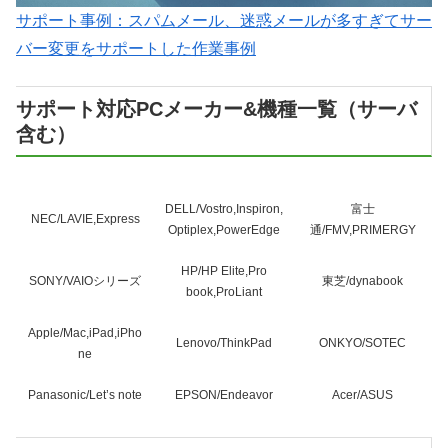
サポート事例：スパムメール、迷惑メールが多すぎてサー
バー変更をサポートした作業事例
サポート対応PCメーカー&機種一覧（サーバ
含む）
DELL/Vostro,Inspiron,
富士
NEC/LAVIE,Express
Optiplex,PowerEdge
通/FMV,PRIMERGY
HP/HP Elite,Pro
SONY/VAIOシリーズ
東芝/dynabook
book,ProLiant
Apple/Mac,iPad,iPho
Lenovo/ThinkPad
ONKYO/SOTEC
ne
Panasonic/Let’s note
EPSON/Endeavor
Acer/ASUS