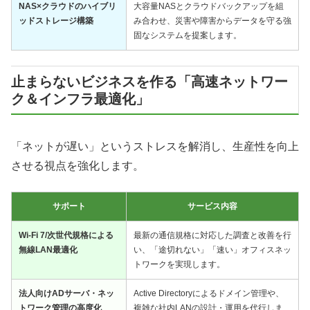
NAS×クラウドのハイブリ
大容量NASとクラウドバックアップを組
ッドストレージ構築
み合わせ、災害や障害からデータを守る強
固なシステムを提案します。
止まらないビジネスを作る「高速ネットワー
ク＆インフラ最適化」
「ネットが遅い」というストレスを解消し、生産性を向上
させる視点を強化します。
サポート
サービス内容
Wi-Fi 7/次世代規格による
最新の通信規格に対応した調査と改善を行
無線LAN最適化
い、「途切れない」「速い」オフィスネッ
トワークを実現します。
法人向けADサーバ・ネッ
Active Directoryによるドメイン管理や、
トワーク管理の高度化
複雑な社内LANの設計・運用を代行しま