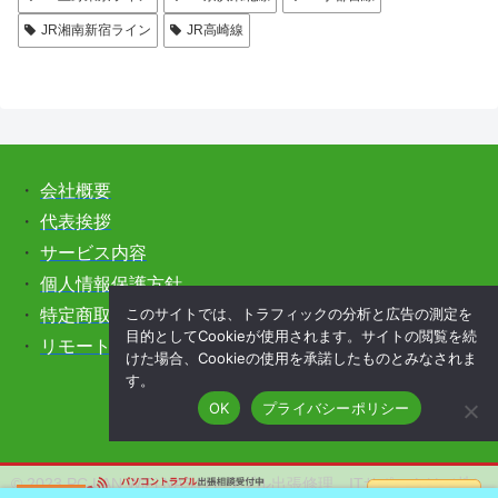
JR湘南新宿ライン
JR高崎線
・
会社概要
・
代表挨拶
・
サービス内容
・
個人情報保護方針
このサイトでは、トラフィックの分析と広告の測定を
・
特定商取引法に基づく表記
目的としてCookieが使用されます。サイトの閲覧を続
・
リモートサポートをご希望の方はこちら
けた場合、Cookieの使用を承諾したものとみなされま
す。
OK
プライバシーポリシー
© 2023 PC,LAN,WiFi,NASのトラブル出張修理、ITサポートは（株）