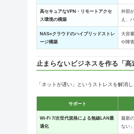
高セキュアなVPN・リモートアクセ
外部
ス環境の構築
え、
NAS×クラウドのハイブリッドストレ
大容
ージ構築
や障
止まらないビジネスを作る「高
「ネットが遅い」というストレスを解消し
サポート
Wi-Fi 7/次世代規格による無線LAN最
最新
適化
ない