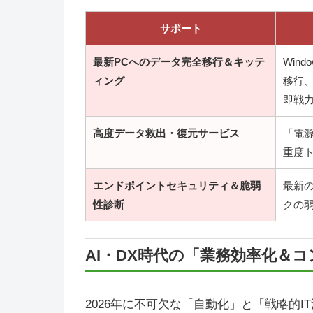
サポート
最新PCへのデータ完全移行＆キッテ
Win
ィング
移行
即戦力
高度データ救出・復元サービス
「電源
重度
エンドポイントセキュリティ＆脆弱
最新
性診断
クの
AI・DX時代の「業務効率化＆
2026年に不可欠な「自動化」と「戦略的I