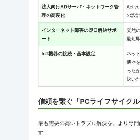
法人向けADサーバ・ネットワーク管
Acti
理の高度化
の設
インターネット障害の即日解決サポ
突然
ート
最短
IoT機器の接続・基本設定
ネット
機器
った
決い
信頼を繋ぐ「PCライフサイク
最も需要の高いトラブル解決を、より専門
す。