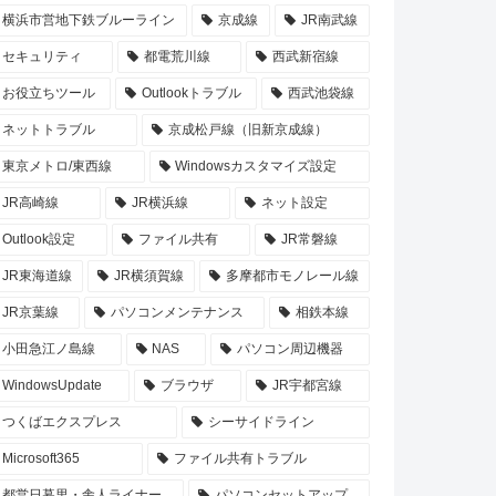
横浜市営地下鉄ブルーライン
京成線
JR南武線
セキュリティ
都電荒川線
西武新宿線
お役立ちツール
Outlookトラブル
西武池袋線
ネットトラブル
京成松戸線（旧新京成線）
東京メトロ/東西線
Windowsカスタマイズ設定
JR高崎線
JR横浜線
ネット設定
Outlook設定
ファイル共有
JR常磐線
JR東海道線
JR横須賀線
多摩都市モノレール線
JR京葉線
パソコンメンテナンス
相鉄本線
小田急江ノ島線
NAS
パソコン周辺機器
WindowsUpdate
ブラウザ
JR宇都宮線
つくばエクスプレス
シーサイドライン
Microsoft365
ファイル共有トラブル
都営日暮里・舎人ライナー
パソコンセットアップ