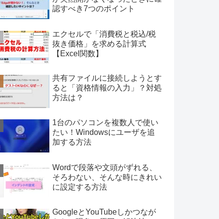
認すべき7つのポイント
エクセルで「消費税と税込/税
抜き価格」を求める計算式
【Excel関数】
共有ファイルに接続しようとす
ると「資格情報の入力」？対処
方法は？
1台のパソコンを複数人で使い
たい！Windowsにユーザを追
加する方法
Wordで段落や文頭がずれる、
そろわない、そんな時にきれい
に設定する方法
GoogleとYouTubeしかつなが