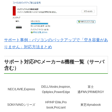
サポート事例：パソコンのバックアップで「空き容量があ
りません」対応方法まとめ
サポート対応PCメーカー&機種一覧（サーバ
含む）
DELL/Vostro,Inspiron,
富士
NEC/LAVIE,Express
Optiplex,PowerEdge
通/FMV,PRIMERGY
HP/HP Elite,Pro
SONY/VAIOシリーズ
東芝/dynabook
book,ProLiant