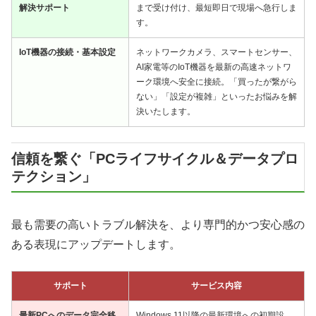
解決サポート
まで受け付け、最短即日で現場へ急行しま
す。
IoT機器の接続・基本設定
ネットワークカメラ、スマートセンサー、
AI家電等のIoT機器を最新の高速ネットワ
ーク環境へ安全に接続。「買ったが繋がら
ない」「設定が複雑」といったお悩みを解
決いたします。
信頼を繋ぐ「PCライフサイクル＆データプロ
テクション」
最も需要の高いトラブル解決を、より専門的かつ安心感の
ある表現にアップデートします。
サポート
サービス内容
最新PCへのデータ完全移
Windows 11以降の最新環境への初期設