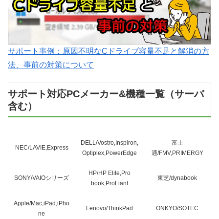
サポート事例：原因不明なCドライブ容量不足と解消の方
法、事前の対策について
サポート対応PCメーカー&機種一覧（サーバ
含む）
DELL/Vostro,Inspiron,
富士
NEC/LAVIE,Express
Optiplex,PowerEdge
通/FMV,PRIMERGY
HP/HP Elite,Pro
SONY/VAIOシリーズ
東芝/dynabook
book,ProLiant
Apple/Mac,iPad,iPho
Lenovo/ThinkPad
ONKYO/SOTEC
ne