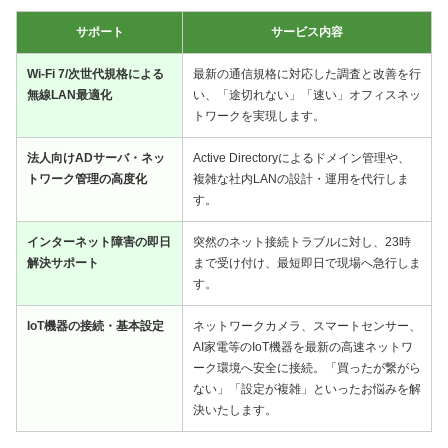
サポート
サービス内容
Wi-Fi 7/次世代規格による
最新の通信規格に対応した調査と改善を行
無線LAN最適化
い、「途切れない」「速い」オフィスネッ
トワークを実現します。
法人向けADサーバ・ネッ
Active Directoryによるドメイン管理や、
トワーク管理の高度化
複雑な社内LANの設計・運用を代行しま
す。
インターネット障害の即日
突然のネット接続トラブルに対し、23時
解決サポート
まで受け付け、最短即日で現場へ急行しま
す。
IoT機器の接続・基本設定
ネットワークカメラ、スマートセンサー、
AI家電等のIoT機器を最新の高速ネットワ
ーク環境へ安全に接続。「買ったが繋がら
ない」「設定が複雑」といったお悩みを解
決いたします。