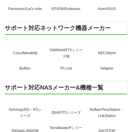
Panasonic/Let’s note
EPSON/Endeavor
Acer/ASUS
サポート対応ネットワーク機器メーカー
YAMAHA/RTXシリー
Cisco/Meraki他
NEC/Aterm
ズ他
Buffalo
TP-Link
Netgear
サポート対応NASメーカー&機種一覧
Synology/DS・RSシ
Buffalo/TeraStation・
QNAP/TSシリーズ
リーズ
LinkStation
TerraMaster/Fシリー
IOData/LANDISK
ASUSTOR