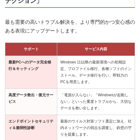
テクション」
最も需要の高いトラブル解決を、より専門的かつ安心感の
ある表現にアップデートします。
サポート
サービス内容
最新PCへのデータ完全移
Windows 11以降の最新環境への初期設
行＆キッティング
定、プロファイル移行、各種ソフトのイン
ストール、データ移行を行い、即戦力の
PCを用意します。
高度データ救出・復元サー
「電源が入らない」「Windowsが起動し
ビス
ない」といった重度トラブルから、大切な
データを救い出します。
エンドポイントセキュリテ
最新のウイルス対策ソフト選定に加え、社
ィ＆脆弱性診断
内ネットワークの弱点を調査し、鉄壁の守
りを提案します。