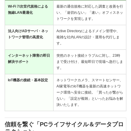
Wi-Fi 7/次世代規格による
最新の通信規格に対応した調査と改善を行
無線LAN最適化
い、「途切れない」「速い」オフィスネッ
トワークを実現します。
法人向けADサーバ・ネッ
Active Directoryによるドメイン管理や、
トワーク管理の高度化
複雑な社内LANの設計・運用を代行しま
す。
インターネット障害の即日
突然のネット接続トラブルに対し、23時
解決サポート
まで受け付け、最短即日で現場へ急行しま
す。
IoT機器の接続・基本設定
ネットワークカメラ、スマートセンサー、
AI家電等のIoT機器を最新の高速ネットワ
ーク環境へ安全に接続。「買ったが繋がら
ない」「設定が複雑」といったお悩みを解
決いたします。
信頼を繋ぐ「PCライフサイクル＆データプロ