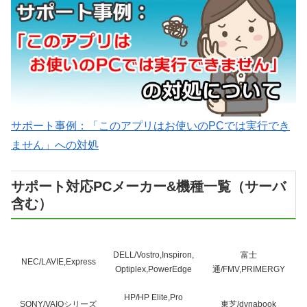
サポート事例：「このアプリはお使いのPCでは実行でき
ません」への対処
サポート対応PCメーカー&機種一覧（サーバ
含む）
DELL/Vostro,Inspiron,
富士
NEC/LAVIE,Express
Optiplex,PowerEdge
通/FMV,PRIMERGY
HP/HP Elite,Pro
SONY/VAIOシリーズ
東芝/dynabook