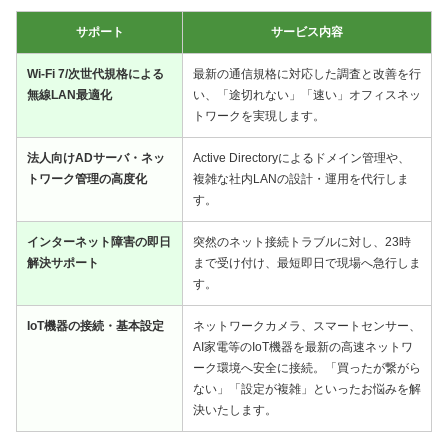
サポート
サービス内容
Wi-Fi 7/次世代規格による
最新の通信規格に対応した調査と改善を行
無線LAN最適化
い、「途切れない」「速い」オフィスネッ
トワークを実現します。
法人向けADサーバ・ネッ
Active Directoryによるドメイン管理や、
トワーク管理の高度化
複雑な社内LANの設計・運用を代行しま
す。
インターネット障害の即日
突然のネット接続トラブルに対し、23時
解決サポート
まで受け付け、最短即日で現場へ急行しま
す。
IoT機器の接続・基本設定
ネットワークカメラ、スマートセンサー、
AI家電等のIoT機器を最新の高速ネットワ
ーク環境へ安全に接続。「買ったが繋がら
ない」「設定が複雑」といったお悩みを解
決いたします。