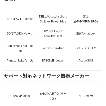
DELL/Vostro,Inspiron,
富士
NEC/LAVIE,Express
Optiplex,PowerEdge
通/FMV,PRIMERGY
HP/HP Elite,Pro
SONY/VAIOシリーズ
東芝/dynabook
book,ProLiant
Apple/Mac,iPad,iPho
Lenovo/ThinkPad
ONKYO/SOTEC
ne
Panasonic/Let’s note
EPSON/Endeavor
Acer/ASUS
サポート対応ネットワーク機器メーカー
YAMAHA/RTXシリー
Cisco/Meraki他
NEC/Aterm
ズ他