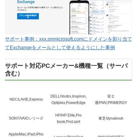
サポート事例：xxx.onmicrosoft.comにドメインを割り当て
てExchangeをメールとして使えるようにした事例
サポート対応PCメーカー&機種一覧（サーバ
含む）
DELL/Vostro,Inspiron,
富士
NEC/LAVIE,Express
Optiplex,PowerEdge
通/FMV,PRIMERGY
HP/HP Elite,Pro
SONY/VAIOシリーズ
東芝/dynabook
book,ProLiant
Apple/Mac,iPad,iPho