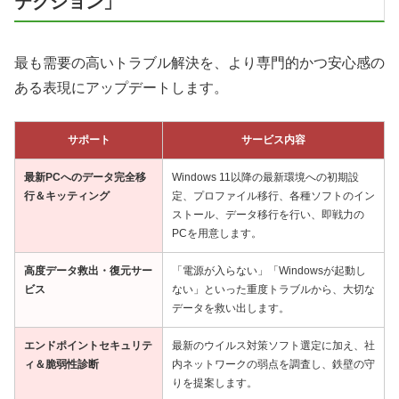
テクション」
最も需要の高いトラブル解決を、より専門的かつ安心感の
ある表現にアップデートします。
サポート
サービス内容
最新PCへのデータ完全移
Windows 11以降の最新環境への初期設
行＆キッティング
定、プロファイル移行、各種ソフトのイン
ストール、データ移行を行い、即戦力の
PCを用意します。
高度データ救出・復元サー
「電源が入らない」「Windowsが起動し
ビス
ない」といった重度トラブルから、大切な
データを救い出します。
エンドポイントセキュリテ
最新のウイルス対策ソフト選定に加え、社
ィ＆脆弱性診断
内ネットワークの弱点を調査し、鉄壁の守
りを提案します。