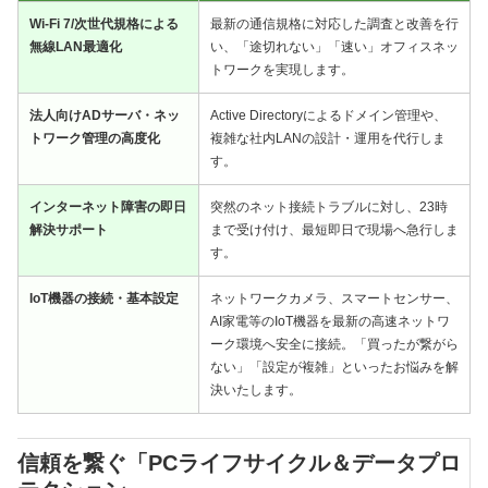
Wi-Fi 7/次世代規格による
最新の通信規格に対応した調査と改善を行
無線LAN最適化
い、「途切れない」「速い」オフィスネッ
トワークを実現します。
法人向けADサーバ・ネッ
Active Directoryによるドメイン管理や、
トワーク管理の高度化
複雑な社内LANの設計・運用を代行しま
す。
インターネット障害の即日
突然のネット接続トラブルに対し、23時
解決サポート
まで受け付け、最短即日で現場へ急行しま
す。
IoT機器の接続・基本設定
ネットワークカメラ、スマートセンサー、
AI家電等のIoT機器を最新の高速ネットワ
ーク環境へ安全に接続。「買ったが繋がら
ない」「設定が複雑」といったお悩みを解
決いたします。
信頼を繋ぐ「PCライフサイクル＆データプロ