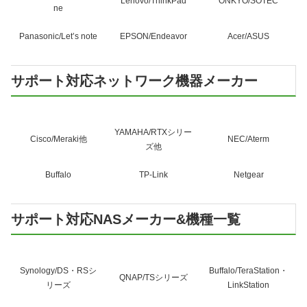
Lenovo/ThinkPad
ONKYO/SOTEC
ne
Panasonic/Let’s note
EPSON/Endeavor
Acer/ASUS
サポート対応ネットワーク機器メーカー
YAMAHA/RTXシリー
Cisco/Meraki他
NEC/Aterm
ズ他
Buffalo
TP-Link
Netgear
サポート対応NASメーカー&機種一覧
Synology/DS・RSシ
Buffalo/TeraStation・
QNAP/TSシリーズ
リーズ
LinkStation