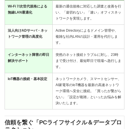
Wi-Fi 7/次世代規格による
最新の通信規格に対応した調査と改善を行
無線LAN最適化
い、「途切れない」「速い」オフィスネッ
トワークを実現します。
法人向けADサーバ・ネッ
Active Directoryによるドメイン管理や、
トワーク管理の高度化
複雑な社内LANの設計・運用を代行しま
す。
インターネット障害の即日
突然のネット接続トラブルに対し、23時
解決サポート
まで受け付け、最短即日で現場へ急行しま
す。
IoT機器の接続・基本設定
ネットワークカメラ、スマートセンサー、
AI家電等のIoT機器を最新の高速ネットワ
ーク環境へ安全に接続。「買ったが繋がら
ない」「設定が複雑」といったお悩みを解
決いたします。
信頼を繋ぐ「PCライフサイクル＆データプロ