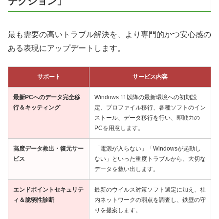
テクション」
最も需要の高いトラブル解決を、より専門的かつ安心感の
ある表現にアップデートします。
サポート
サービス内容
最新PCへのデータ完全移
Windows 11以降の最新環境への初期設
行＆キッティング
定、プロファイル移行、各種ソフトのイン
ストール、データ移行を行い、即戦力の
PCを用意します。
高度データ救出・復元サー
「電源が入らない」「Windowsが起動し
ビス
ない」といった重度トラブルから、大切な
データを救い出します。
エンドポイントセキュリテ
最新のウイルス対策ソフト選定に加え、社
ィ＆脆弱性診断
内ネットワークの弱点を調査し、鉄壁の守
りを提案します。