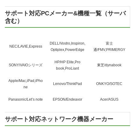
サポート対応PCメーカー&機種一覧（サーバ
含む）
DELL/Vostro,Inspiron,
富士
NEC/LAVIE,Express
Optiplex,PowerEdge
通/FMV,PRIMERGY
HP/HP Elite,Pro
SONY/VAIOシリーズ
東芝/dynabook
book,ProLiant
Apple/Mac,iPad,iPho
Lenovo/ThinkPad
ONKYO/SOTEC
ne
Panasonic/Let’s note
EPSON/Endeavor
Acer/ASUS
サポート対応ネットワーク機器メーカー