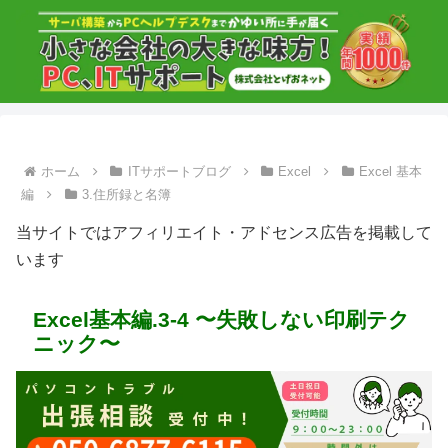
ホーム
ITサポートブログ
Excel
Excel 基本
編
3.住所録と名簿
当サイトではアフィリエイト・アドセンス広告を掲載して
います
Excel基本編.3-4 〜失敗しない印刷テク
ニック〜