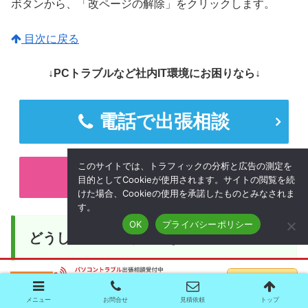
ボタンから、「改ページの解除」をクリックします。
目次に戻る
↓PCトラブルなど社内IT環境にお困りなら↓
電話で出張相談
このサイトでは、トラフィックの分析と広告の測定を
フォームで出張相談
目的としてCookieが使用されます。サイトの閲覧を続
けた場合、Cookieの使用を承諾したものとみなされま
す。
OK
プライバシーポリシー
どうしても上手くいかない時は
メニュー
お問合せ
見積依頼
トップ