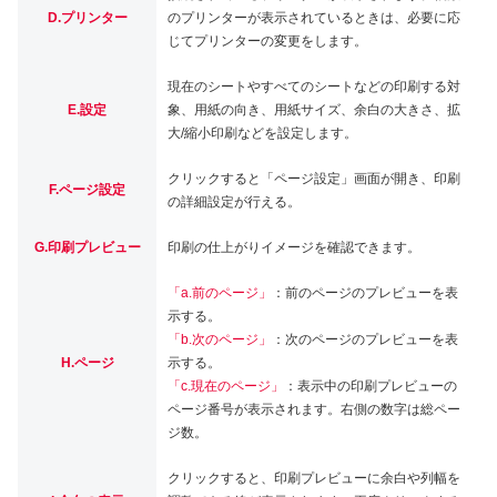
D.プリンター
のプリンターが表示されているときは、必要に応
じてプリンターの変更をします。
現在のシートやすべてのシートなどの印刷する対
E.設定
象、用紙の向き、用紙サイズ、余白の大きさ、拡
大/縮小印刷などを設定します。
クリックすると「ページ設定」画面が開き、印刷
F.ページ設定
の詳細設定が行える。
G.印刷プレビュー
印刷の仕上がりイメージを確認できます。
「a.前のページ」
：前のページのプレビューを表
示する。
「b.次のページ」
：次のページのプレビューを表
H.ページ
示する。
「c.現在のページ」
：表示中の印刷プレビューの
ページ番号が表示されます。右側の数字は総ペー
ジ数。
クリックすると、印刷プレビューに余白や列幅を