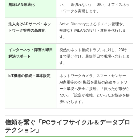
無線LAN最適化
い、「途切れない」「速い」オフィスネッ
トワークを実現します。
法人向けADサーバ・ネッ
Active Directoryによるドメイン管理や、
トワーク管理の高度化
複雑な社内LANの設計・運用を代行しま
す。
インターネット障害の即日
突然のネット接続トラブルに対し、23時
解決サポート
まで受け付け、最短即日で現場へ急行しま
す。
IoT機器の接続・基本設定
ネットワークカメラ、スマートセンサー、
AI家電等のIoT機器を最新の高速ネットワ
ーク環境へ安全に接続。「買ったが繋がら
ない」「設定が複雑」といったお悩みを解
決いたします。
信頼を繋ぐ「PCライフサイクル＆データプロ
テクション」