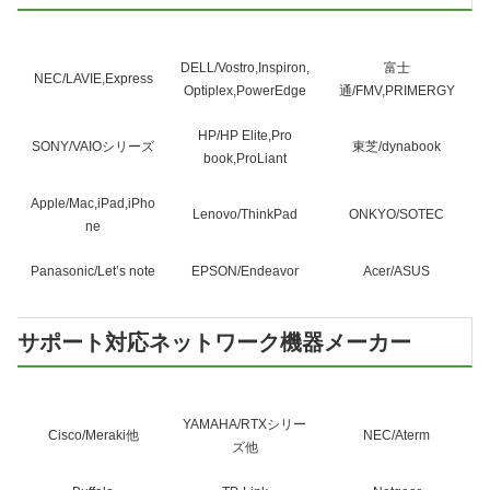
DELL/Vostro,Inspiron,
富士
NEC/LAVIE,Express
Optiplex,PowerEdge
通/FMV,PRIMERGY
HP/HP Elite,Pro
SONY/VAIOシリーズ
東芝/dynabook
book,ProLiant
Apple/Mac,iPad,iPho
Lenovo/ThinkPad
ONKYO/SOTEC
ne
Panasonic/Let’s note
EPSON/Endeavor
Acer/ASUS
サポート対応ネットワーク機器メーカー
YAMAHA/RTXシリー
Cisco/Meraki他
NEC/Aterm
ズ他