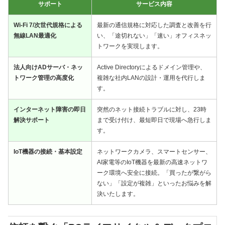
サポート
サービス内容
Wi-Fi 7/次世代規格による
最新の通信規格に対応した調査と改善を行
無線LAN最適化
い、「途切れない」「速い」オフィスネッ
トワークを実現します。
法人向けADサーバ・ネッ
Active Directoryによるドメイン管理や、
トワーク管理の高度化
複雑な社内LANの設計・運用を代行しま
す。
インターネット障害の即日
突然のネット接続トラブルに対し、23時
解決サポート
まで受け付け、最短即日で現場へ急行しま
す。
IoT機器の接続・基本設定
ネットワークカメラ、スマートセンサー、
AI家電等のIoT機器を最新の高速ネットワ
ーク環境へ安全に接続。「買ったが繋がら
ない」「設定が複雑」といったお悩みを解
決いたします。