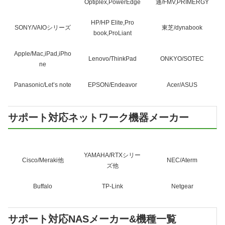
Optiplex,PowerEdge
通/FMV,PRIMERGY
HP/HP Elite,Pro
SONY/VAIOシリーズ
東芝/dynabook
book,ProLiant
Apple/Mac,iPad,iPho
Lenovo/ThinkPad
ONKYO/SOTEC
ne
Panasonic/Let’s note
EPSON/Endeavor
Acer/ASUS
サポート対応ネットワーク機器メーカー
YAMAHA/RTXシリー
Cisco/Meraki他
NEC/Aterm
ズ他
Buffalo
TP-Link
Netgear
サポート対応NASメーカー&機種一覧