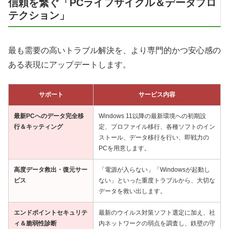
信頼を繋ぐ「PCライフサイクル＆データプロ
テクション」
最も需要の高いトラブル解決を、より専門的かつ安心感の
ある表現にアップデートします。
サポート
サービス内容
最新PCへのデータ完全移
Windows 11以降の最新環境への初期設
行＆キッティング
定、プロファイル移行、各種ソフトのイン
ストール、データ移行を行い、即戦力の
PCを用意します。
高度データ救出・復元サー
「電源が入らない」「Windowsが起動し
ビス
ない」といった重度トラブルから、大切な
データを救い出します。
エンドポイントセキュリテ
最新のウイルス対策ソフト選定に加え、社
ィ＆脆弱性診断
内ネットワークの弱点を調査し、鉄壁の守