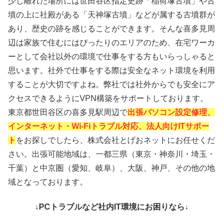
少し離れた場所には世田谷区指定史跡「稲荷塚古墳」や古
墳の上に社殿がある「天神塚古墳」などが属する古墳群が
あり、歴史の跡を感じることができます。そんな喜多見周
辺は家族で住むにはぴったりのエリアのため、在宅ワーカ
ーとして会社以外の環境で仕事をする方もいらっしゃると
思います。社外で仕事をする際は安全なネット環境を利用
することが大切ですよね。弊社では社外からでも安全にア
クセスできるようにVPN構築をサポートしております。
東京都世田谷区の喜多見駅周辺で
出張パソコン設定修理、
インターネット・Wi-Fiトラブル対応、法人向けITサポー
ト
をお探しでしたら、株式会社とげおネットにお任せくだ
さい。出張可能地域は、一都三県（東京・神奈川・埼玉・
千葉）と中京圏（愛知、岐阜）、大阪、神戸、その他の地
域となっております。
↓PCトラブルなど社内IT環境にお困りなら↓