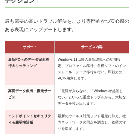
テクション」
最も需要の高いトラブル解決を、より専門的かつ安心感の
ある表現にアップデートします。
サポート
サービス内容
最新PCへのデータ完全移
Windows 11以降の最新環境への初期設
行＆キッティング
定、プロファイル移行、各種ソフトのイン
ストール、データ移行を行い、即戦力の
PCを用意します。
高度データ救出・復元サー
「電源が入らない」「Windowsが起動し
ビス
ない」といった重度トラブルから、大切な
データを救い出します。
エンドポイントセキュリテ
最新のウイルス対策ソフト選定に加え、社
ィ＆脆弱性診断
内ネットワークの弱点を調査し、鉄壁の守
りを提案します。