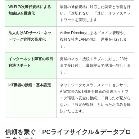
Wi-Fi 7/次世代規格による
最新の通信規格に対応した調査と改善を行
無線LAN最適化
い、「途切れない」「速い」オフィスネッ
トワークを実現します。
法人向けADサーバ・ネッ
Active Directoryによるドメイン管理や、
トワーク管理の高度化
複雑な社内LANの設計・運用を代行しま
す。
インターネット障害の即日
突然のネット接続トラブルに対し、23時
解決サポート
まで受け付け、最短即日で現場へ急行しま
す。
IoT機器の接続・基本設定
ネットワークカメラ、スマートセンサー、
AI家電等のIoT機器を最新の高速ネットワ
ーク環境へ安全に接続。「買ったが繋がら
ない」「設定が複雑」といったお悩みを解
決いたします。
信頼を繋ぐ「PCライフサイクル＆データプロ