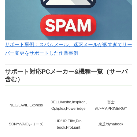
サポート事例：スパムメール、迷惑メールが多すぎてサー
バー変更をサポートした作業事例
サポート対応PCメーカー&機種一覧（サーバ
含む）
DELL/Vostro,Inspiron,
富士
NEC/LAVIE,Express
Optiplex,PowerEdge
通/FMV,PRIMERGY
HP/HP Elite,Pro
SONY/VAIOシリーズ
東芝/dynabook
book,ProLiant