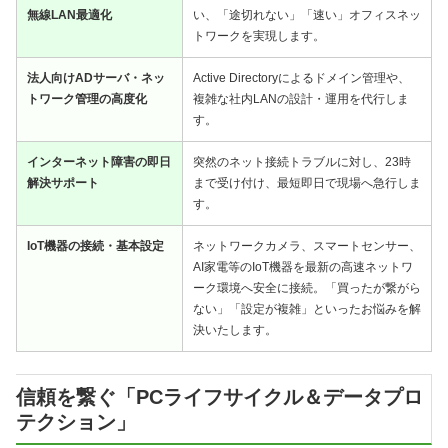
無線LAN最適化
い、「途切れない」「速い」オフィスネッ
トワークを実現します。
法人向けADサーバ・ネッ
Active Directoryによるドメイン管理や、
トワーク管理の高度化
複雑な社内LANの設計・運用を代行しま
す。
インターネット障害の即日
突然のネット接続トラブルに対し、23時
解決サポート
まで受け付け、最短即日で現場へ急行しま
す。
IoT機器の接続・基本設定
ネットワークカメラ、スマートセンサー、
AI家電等のIoT機器を最新の高速ネットワ
ーク環境へ安全に接続。「買ったが繋がら
ない」「設定が複雑」といったお悩みを解
決いたします。
信頼を繋ぐ「PCライフサイクル＆データプロ
テクション」