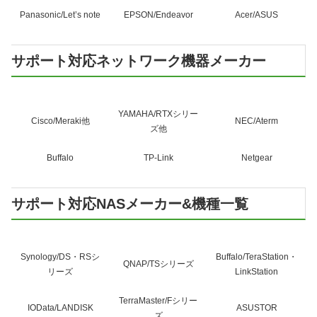
Panasonic/Let’s note
EPSON/Endeavor
Acer/ASUS
サポート対応ネットワーク機器メーカー
YAMAHA/RTXシリー
Cisco/Meraki他
NEC/Aterm
ズ他
Buffalo
TP-Link
Netgear
サポート対応NASメーカー&機種一覧
Synology/DS・RSシ
Buffalo/TeraStation・
QNAP/TSシリーズ
リーズ
LinkStation
TerraMaster/Fシリー
IOData/LANDISK
ASUSTOR
ズ