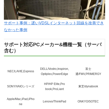
サポート事例：遅いVDSLインターネット回線を改善でき
なかった事例
サポート対応PCメーカー&機種一覧（サーバ
含む）
DELL/Vostro,Inspiron,
富士
NEC/LAVIE,Express
Optiplex,PowerEdge
通/FMV,PRIMERGY
HP/HP Elite,Pro
SONY/VAIOシリーズ
東芝/dynabook
book,ProLiant
Apple/Mac,iPad,iPho
Lenovo/ThinkPad
ONKYO/SOTEC
ne