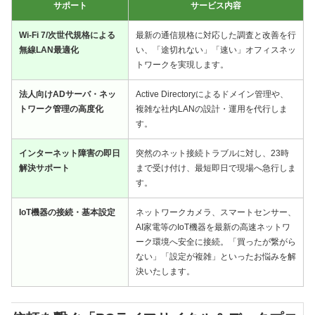
サポート
サービス内容
Wi-Fi 7/次世代規格による
最新の通信規格に対応した調査と改善を行
無線LAN最適化
い、「途切れない」「速い」オフィスネッ
トワークを実現します。
法人向けADサーバ・ネッ
Active Directoryによるドメイン管理や、
トワーク管理の高度化
複雑な社内LANの設計・運用を代行しま
す。
インターネット障害の即日
突然のネット接続トラブルに対し、23時
解決サポート
まで受け付け、最短即日で現場へ急行しま
す。
IoT機器の接続・基本設定
ネットワークカメラ、スマートセンサー、
AI家電等のIoT機器を最新の高速ネットワ
ーク環境へ安全に接続。「買ったが繋がら
ない」「設定が複雑」といったお悩みを解
決いたします。