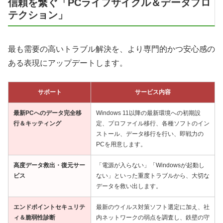
信頼を繋ぐ「PCライフサイクル＆データプロ
テクション」
最も需要の高いトラブル解決を、より専門的かつ安心感の
ある表現にアップデートします。
サポート
サービス内容
最新PCへのデータ完全移
Windows 11以降の最新環境への初期設
行＆キッティング
定、プロファイル移行、各種ソフトのイン
ストール、データ移行を行い、即戦力の
PCを用意します。
高度データ救出・復元サー
「電源が入らない」「Windowsが起動し
ビス
ない」といった重度トラブルから、大切な
データを救い出します。
エンドポイントセキュリテ
最新のウイルス対策ソフト選定に加え、社
ィ＆脆弱性診断
内ネットワークの弱点を調査し、鉄壁の守