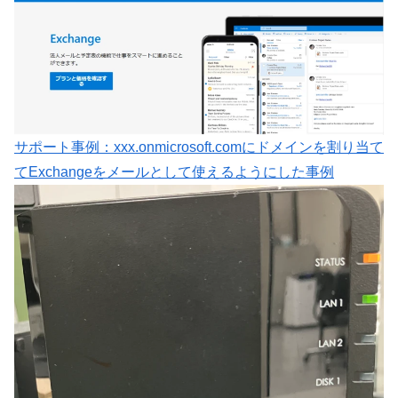
サポート事例：xxx.onmicrosoft.comにドメインを割り当て
てExchangeをメールとして使えるようにした事例