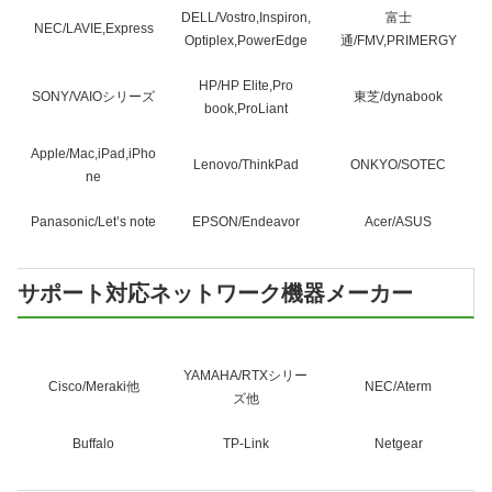
DELL/Vostro,Inspiron,
富士
NEC/LAVIE,Express
Optiplex,PowerEdge
通/FMV,PRIMERGY
HP/HP Elite,Pro
SONY/VAIOシリーズ
東芝/dynabook
book,ProLiant
Apple/Mac,iPad,iPho
Lenovo/ThinkPad
ONKYO/SOTEC
ne
Panasonic/Let’s note
EPSON/Endeavor
Acer/ASUS
サポート対応ネットワーク機器メーカー
YAMAHA/RTXシリー
Cisco/Meraki他
NEC/Aterm
ズ他
Buffalo
TP-Link
Netgear