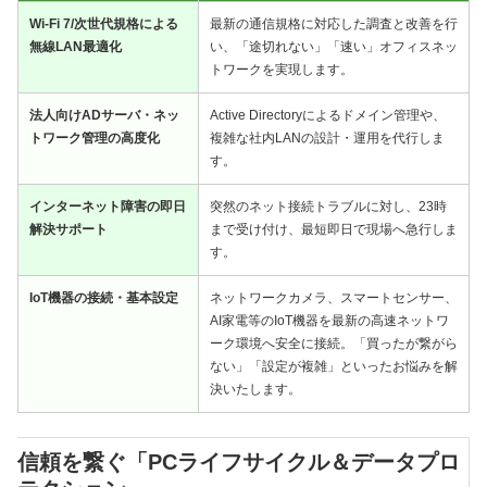
Wi-Fi 7/次世代規格による
最新の通信規格に対応した調査と改善を行
無線LAN最適化
い、「途切れない」「速い」オフィスネッ
トワークを実現します。
法人向けADサーバ・ネッ
Active Directoryによるドメイン管理や、
トワーク管理の高度化
複雑な社内LANの設計・運用を代行しま
す。
インターネット障害の即日
突然のネット接続トラブルに対し、23時
解決サポート
まで受け付け、最短即日で現場へ急行しま
す。
IoT機器の接続・基本設定
ネットワークカメラ、スマートセンサー、
AI家電等のIoT機器を最新の高速ネットワ
ーク環境へ安全に接続。「買ったが繋がら
ない」「設定が複雑」といったお悩みを解
決いたします。
信頼を繋ぐ「PCライフサイクル＆データプロ