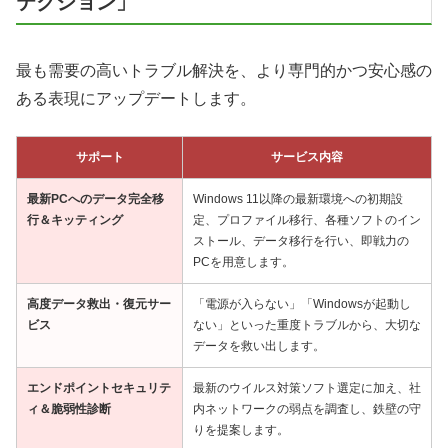
テクション」
最も需要の高いトラブル解決を、より専門的かつ安心感の
ある表現にアップデートします。
サポート
サービス内容
最新PCへのデータ完全移
Windows 11以降の最新環境への初期設
行＆キッティング
定、プロファイル移行、各種ソフトのイン
ストール、データ移行を行い、即戦力の
PCを用意します。
高度データ救出・復元サー
「電源が入らない」「Windowsが起動し
ビス
ない」といった重度トラブルから、大切な
データを救い出します。
エンドポイントセキュリテ
最新のウイルス対策ソフト選定に加え、社
ィ＆脆弱性診断
内ネットワークの弱点を調査し、鉄壁の守
りを提案します。