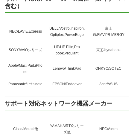
含む）
DELL/Vostro,Inspiron,
富士
NEC/LAVIE,Express
Optiplex,PowerEdge
通/FMV,PRIMERGY
HP/HP Elite,Pro
SONY/VAIOシリーズ
東芝/dynabook
book,ProLiant
Apple/Mac,iPad,iPho
Lenovo/ThinkPad
ONKYO/SOTEC
ne
Panasonic/Let’s note
EPSON/Endeavor
Acer/ASUS
サポート対応ネットワーク機器メーカー
YAMAHA/RTXシリー
Cisco/Meraki他
NEC/Aterm
ズ他