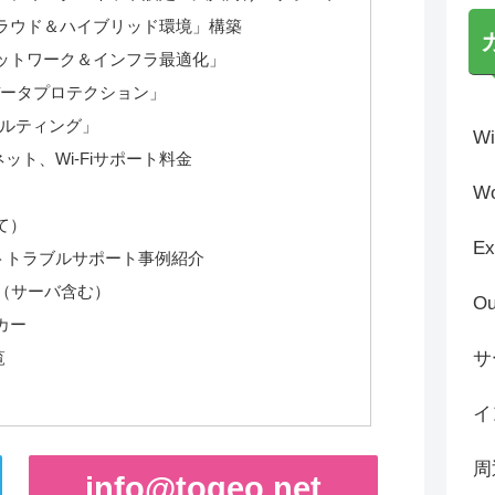
ラウド＆ハイブリッド環境」構築
ットワーク＆インフラ最適化」
データプロテクション」
サルティング」
Wi
ト、Wi-Fiサポート料金
Wo
て）
Ex
トトラブルサポート事例紹介
（サーバ含む）
Ou
カー
覧
サ
イ
周
info@togeo.net