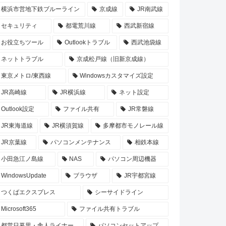
横浜市営地下鉄ブルーライン
京成線
JR南武線
セキュリティ
都電荒川線
西武新宿線
お役立ちツール
Outlookトラブル
西武池袋線
ネットトラブル
京成松戸線（旧新京成線）
東京メトロ/東西線
Windowsカスタマイズ設定
JR高崎線
JR横浜線
ネット設定
Outlook設定
ファイル共有
JR常磐線
JR東海道線
JR横須賀線
多摩都市モノレール線
JR京葉線
パソコンメンテナンス
相鉄本線
小田急江ノ島線
NAS
パソコン周辺機器
WindowsUpdate
ブラウザ
JR宇都宮線
つくばエクスプレス
シーサイドライン
Microsoft365
ファイル共有トラブル
都営日暮里・舎人ライナー
パソコンセットアップ