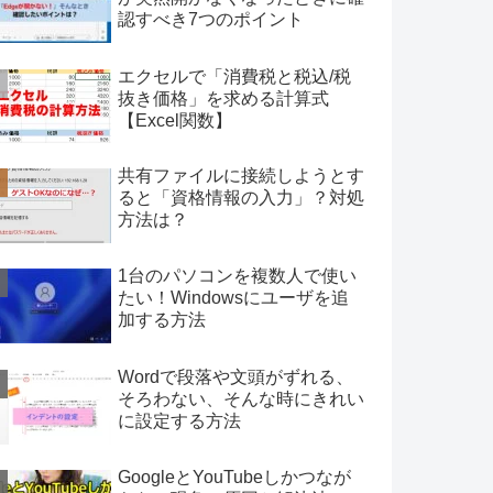
認すべき7つのポイント
エクセルで「消費税と税込/税
抜き価格」を求める計算式
【Excel関数】
共有ファイルに接続しようとす
ると「資格情報の入力」？対処
方法は？
1台のパソコンを複数人で使い
たい！Windowsにユーザを追
加する方法
Wordで段落や文頭がずれる、
そろわない、そんな時にきれい
に設定する方法
GoogleとYouTubeしかつなが