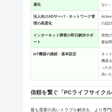
適化
ない
法人向けADサーバ・ネットワーク管
Acti
理の高度化
の設
インターネット障害の即日解決サポ
突然
ート
最短
IoT機器の接続・基本設定
ネット
機器
った
決い
信頼を繋ぐ「PCライフサイク
最も需要の高いトラブル解決を、より専門