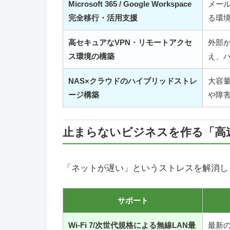
Microsoft 365 / Google Workspace
メー
完全移行・活用支援
る環
高セキュアなVPN・リモートアクセ
外部
ス環境の構築
え、
NAS×クラウドのハイブリッドストレ
大容
ージ構築
や障
止まらないビジネスを作る「高
「ネットが遅い」というストレスを解消し
サポート
Wi-Fi 7/次世代規格による無線LAN最
最新