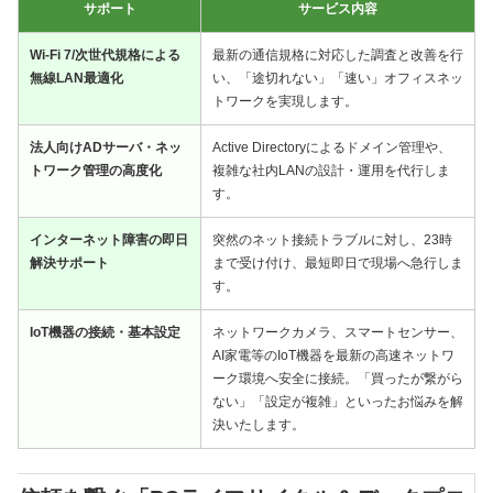
サポート
サービス内容
Wi-Fi 7/次世代規格による
最新の通信規格に対応した調査と改善を行
無線LAN最適化
い、「途切れない」「速い」オフィスネッ
トワークを実現します。
法人向けADサーバ・ネッ
Active Directoryによるドメイン管理や、
トワーク管理の高度化
複雑な社内LANの設計・運用を代行しま
す。
インターネット障害の即日
突然のネット接続トラブルに対し、23時
解決サポート
まで受け付け、最短即日で現場へ急行しま
す。
IoT機器の接続・基本設定
ネットワークカメラ、スマートセンサー、
AI家電等のIoT機器を最新の高速ネットワ
ーク環境へ安全に接続。「買ったが繋がら
ない」「設定が複雑」といったお悩みを解
決いたします。