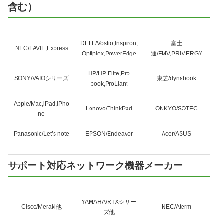
含む）
DELL/Vostro,Inspiron,
富士
NEC/LAVIE,Express
Optiplex,PowerEdge
通/FMV,PRIMERGY
HP/HP Elite,Pro
SONY/VAIOシリーズ
東芝/dynabook
book,ProLiant
Apple/Mac,iPad,iPho
Lenovo/ThinkPad
ONKYO/SOTEC
ne
Panasonic/Let’s note
EPSON/Endeavor
Acer/ASUS
サポート対応ネットワーク機器メーカー
YAMAHA/RTXシリー
Cisco/Meraki他
NEC/Aterm
ズ他