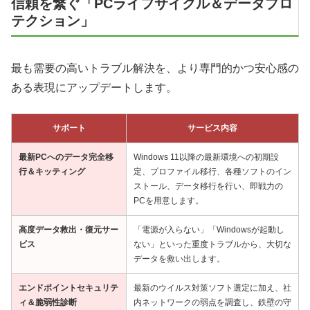
信頼を繋ぐ「PCライフサイクル＆データプロ
テクション」
最も需要の高いトラブル解決を、より専門的かつ安心感の
ある表現にアップデートします。
サポート
サービス内容
最新PCへのデータ完全移
Windows 11以降の最新環境への初期設
行＆キッティング
定、プロファイル移行、各種ソフトのイン
ストール、データ移行を行い、即戦力の
PCを用意します。
高度データ救出・復元サー
「電源が入らない」「Windowsが起動し
ビス
ない」といった重度トラブルから、大切な
データを救い出します。
エンドポイントセキュリテ
最新のウイルス対策ソフト選定に加え、社
ィ＆脆弱性診断
内ネットワークの弱点を調査し、鉄壁の守