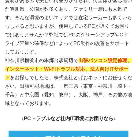
規制があるので美しい街並みが守られ、街全体が落ち着い
た雰囲気。公園が数多くあり、ファミリー層にも人気で
す。そんな環境のよいエリアでは在宅ワーカーも多くいら
っしゃると思いますが、使用しているPCが遅くてお困り
ではありませんか？弊社ではPCのクリーンアップやCド
ライブ容量の確保などによってPC動作の改善をサポート
しております。
神奈川県横浜市の本郷台駅周辺で
出張パソコン設定修理、
インターネット・Wi-Fiトラブル対応、法人向けITサポー
ト
をお探しでしたら、株式会社とげおネットにお任せくだ
さい。出張可能地域は、一都三県（東京・神奈川・埼玉・
千葉）と中京圏（愛知、岐阜）、大阪、神戸、その他の地
域となっております。
↓PCトラブルなど社内IT環境にお困りなら↓