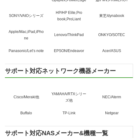
HP/HP Elite,Pro
SONY/VAIOシリーズ
東芝/dynabook
book,ProLiant
Apple/Mac,iPad,iPho
Lenovo/ThinkPad
ONKYO/SOTEC
ne
Panasonic/Let’s note
EPSON/Endeavor
Acer/ASUS
サポート対応ネットワーク機器メーカー
YAMAHA/RTXシリー
Cisco/Meraki他
NEC/Aterm
ズ他
Buffalo
TP-Link
Netgear
サポート対応NASメーカー&機種一覧