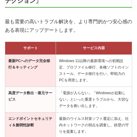
テクション」
最も需要の高いトラブル解決を、より専門的かつ安心感の
ある表現にアップデートします。
サポート
サービス内容
最新PCへのデータ完全移
Windows 11以降の最新環境への初期設
行＆キッティング
定、プロファイル移行、各種ソフトのイン
ストール、データ移行を行い、即戦力の
PCを用意します。
高度データ救出・復元サー
「電源が入らない」「Windowsが起動し
ビス
ない」といった重度トラブルから、大切な
データを救い出します。
エンドポイントセキュリテ
最新のウイルス対策ソフト選定に加え、社
ィ＆脆弱性診断
内ネットワークの弱点を調査し、鉄壁の守
りを提案します。