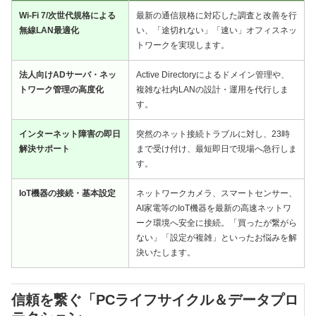
Wi-Fi 7/次世代規格による
最新の通信規格に対応した調査と改善を行
無線LAN最適化
い、「途切れない」「速い」オフィスネッ
トワークを実現します。
法人向けADサーバ・ネッ
Active Directoryによるドメイン管理や、
トワーク管理の高度化
複雑な社内LANの設計・運用を代行しま
す。
インターネット障害の即日
突然のネット接続トラブルに対し、23時
解決サポート
まで受け付け、最短即日で現場へ急行しま
す。
IoT機器の接続・基本設定
ネットワークカメラ、スマートセンサー、
AI家電等のIoT機器を最新の高速ネットワ
ーク環境へ安全に接続。「買ったが繋がら
ない」「設定が複雑」といったお悩みを解
決いたします。
信頼を繋ぐ「PCライフサイクル＆データプロ