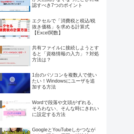
認すべき7つのポイント
エクセルで「消費税と税込/税
抜き価格」を求める計算式
【Excel関数】
共有ファイルに接続しようとす
ると「資格情報の入力」？対処
方法は？
1台のパソコンを複数人で使い
たい！Windowsにユーザを追
加する方法
Wordで段落や文頭がずれる、
そろわない、そんな時にきれい
に設定する方法
GoogleとYouTubeしかつなが