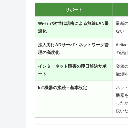
サポート
Wi-Fi 7/次世代規格による無線LAN最
最新
適化
ない
法人向けADサーバ・ネットワーク管
Acti
理の高度化
の設
インターネット障害の即日解決サポ
突然
ート
最短
IoT機器の接続・基本設定
ネット
機器
った
決い