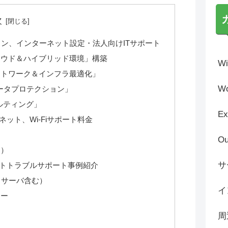
次
ン、インターネット設定・法人向けITサポート
ラウド＆ハイブリッド環境」構築
Wi
ットワーク＆インフラ最適化」
Wo
ータプロテクション」
ルティング」
Ex
ット、Wi-Fiサポート料金
Ou
て）
サ
トトラブルサポート事例紹介
（サーバ含む）
イ
カー
周