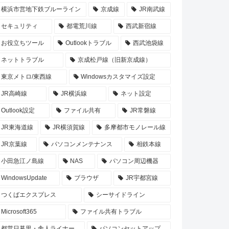
横浜市営地下鉄ブルーライン
京成線
JR南武線
セキュリティ
都電荒川線
西武新宿線
お役立ちツール
Outlookトラブル
西武池袋線
ネットトラブル
京成松戸線（旧新京成線）
東京メトロ/東西線
Windowsカスタマイズ設定
JR高崎線
JR横浜線
ネット設定
Outlook設定
ファイル共有
JR常磐線
JR東海道線
JR横須賀線
多摩都市モノレール線
JR京葉線
パソコンメンテナンス
相鉄本線
小田急江ノ島線
NAS
パソコン周辺機器
WindowsUpdate
ブラウザ
JR宇都宮線
つくばエクスプレス
シーサイドライン
Microsoft365
ファイル共有トラブル
都営日暮里・舎人ライナー
パソコンセットアップ