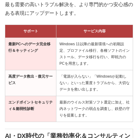
最も需要の高いトラブル解決を、より専門的かつ安心感の
ある表現にアップデートします。
サポート
サービス内容
最新PCへのデータ完全移
Windows 11以降の最新環境への初期設
行＆キッティング
定、プロファイル移行、各種ソフトのイン
ストール、データ移行を行い、即戦力の
PCを用意します。
高度データ救出・復元サー
「電源が入らない」「Windowsが起動し
ビス
ない」といった重度トラブルから、大切な
データを救い出します。
エンドポイントセキュリテ
最新のウイルス対策ソフト選定に加え、社
ィ＆脆弱性診断
内ネットワークの弱点を調査し、鉄壁の守
りを提案します。
AI・DX時代の「業務効率化＆コンサルティン