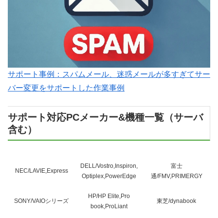
サポート事例：スパムメール、迷惑メールが多すぎてサー
バー変更をサポートした作業事例
サポート対応PCメーカー&機種一覧（サーバ
含む）
DELL/Vostro,Inspiron,
富士
NEC/LAVIE,Express
Optiplex,PowerEdge
通/FMV,PRIMERGY
HP/HP Elite,Pro
SONY/VAIOシリーズ
東芝/dynabook
book,ProLiant