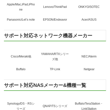
Apple/Mac,iPad,iPho
Lenovo/ThinkPad
ONKYO/SOTEC
ne
Panasonic/Let’s note
EPSON/Endeavor
Acer/ASUS
サポート対応ネットワーク機器メーカー
YAMAHA/RTXシリー
Cisco/Meraki他
NEC/Aterm
ズ他
Buffalo
TP-Link
Netgear
サポート対応NASメーカー&機種一覧
Synology/DS・RSシ
Buffalo/TeraStation・
QNAP/TSシリーズ
リーズ
LinkStation