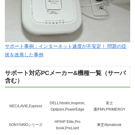
サポート事例：インターネット速度が不安定！ 問題の症
状を改善した事例
サポート対応PCメーカー&機種一覧（サーバ
含む）
DELL/Vostro,Inspiron,
富士
NEC/LAVIE,Express
Optiplex,PowerEdge
通/FMV,PRIMERGY
HP/HP Elite,Pro
SONY/VAIOシリーズ
東芝/dynabook
book,ProLiant