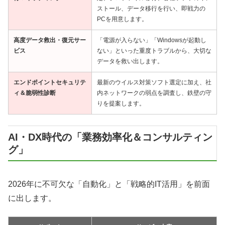
ストール、データ移行を行い、即戦力の
PCを用意します。
高度データ救出・復元サー
「電源が入らない」「Windowsが起動し
ビス
ない」といった重度トラブルから、大切な
データを救い出します。
エンドポイントセキュリテ
最新のウイルス対策ソフト選定に加え、社
ィ＆脆弱性診断
内ネットワークの弱点を調査し、鉄壁の守
りを提案します。
AI・DX時代の「業務効率化＆コンサルティン
グ」
2026年に不可欠な「自動化」と「戦略的IT活用」を前面
に出します。