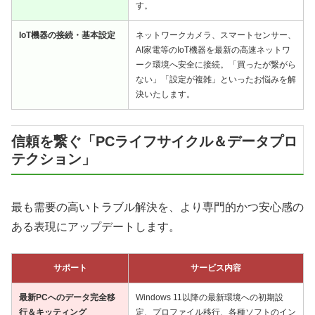
す。
IoT機器の接続・基本設定
ネットワークカメラ、スマートセンサー、
AI家電等のIoT機器を最新の高速ネットワ
ーク環境へ安全に接続。「買ったが繋がら
ない」「設定が複雑」といったお悩みを解
決いたします。
信頼を繋ぐ「PCライフサイクル＆データプロ
テクション」
最も需要の高いトラブル解決を、より専門的かつ安心感の
ある表現にアップデートします。
サポート
サービス内容
最新PCへのデータ完全移
Windows 11以降の最新環境への初期設
行＆キッティング
定、プロファイル移行、各種ソフトのイン