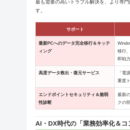
最も需要の高いトラブル解決を、より専門
す。
サポート
最新PCへのデータ完全移行＆キッテ
Win
ィング
移行
即戦力
高度データ救出・復元サービス
「電源
重度
エンドポイントセキュリティ＆脆弱
最新
性診断
クの
AI・DX時代の「業務効率化＆