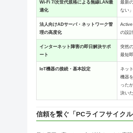
Wi-Fi 7/次世代規格による無線LAN最
最新
適化
ない
法人向けADサーバ・ネットワーク管
Acti
理の高度化
の設
インターネット障害の即日解決サポ
突然
ート
最短
IoT機器の接続・基本設定
ネット
機器
った
決い
信頼を繋ぐ「PCライフサイク