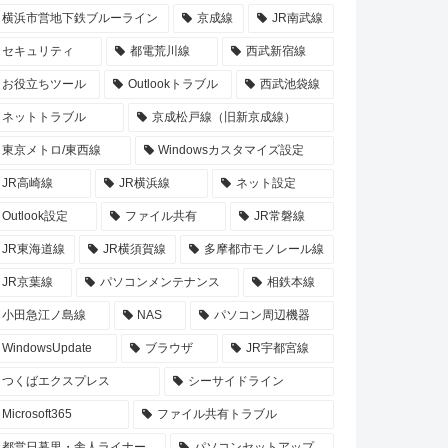
横浜市営地下鉄ブルーライン
京成線
JR南武線
セキュリティ
都電荒川線
西武新宿線
お役立ちツール
Outlookトラブル
西武池袋線
ネットトラブル
京成松戸線（旧新京成線）
東京メトロ/東西線
Windowsカスタマイズ設定
JR高崎線
JR横浜線
ネット設定
Outlook設定
ファイル共有
JR常磐線
JR東海道線
JR横須賀線
多摩都市モノレール線
JR京葉線
パソコンメンテナンス
相鉄本線
小田急江ノ島線
NAS
パソコン周辺機器
WindowsUpdate
ブラウザ
JR宇都宮線
つくばエクスプレス
シーサイドライン
Microsoft365
ファイル共有トラブル
都営日暮里・舎人ライナー
パソコンセットアップ