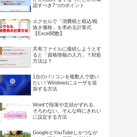
認すべき7つのポイント
エクセルで「消費税と税込/税
抜き価格」を求める計算式
【Excel関数】
共有ファイルに接続しようとす
ると「資格情報の入力」？対処
方法は？
1台のパソコンを複数人で使い
たい！Windowsにユーザを追
加する方法
Wordで段落や文頭がずれる、
そろわない、そんな時にきれい
に設定する方法
GoogleとYouTubeしかつなが