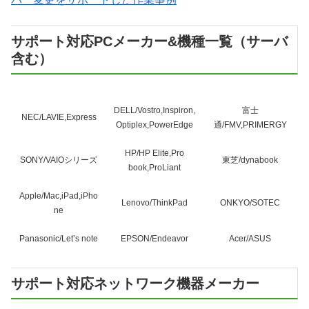
サポート対応PCメーカー&機種一覧（サーバ
含む）
DELL/Vostro,Inspiron,
富士
NEC/LAVIE,Express
Optiplex,PowerEdge
通/FMV,PRIMERGY
HP/HP Elite,Pro
SONY/VAIOシリーズ
東芝/dynabook
book,ProLiant
Apple/Mac,iPad,iPho
Lenovo/ThinkPad
ONKYO/SOTEC
ne
Panasonic/Let’s note
EPSON/Endeavor
Acer/ASUS
サポート対応ネットワーク機器メーカー