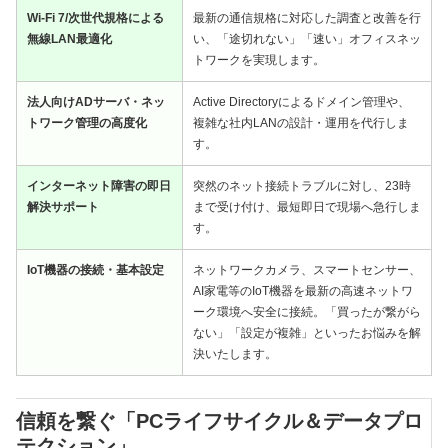
Wi-Fi 7/次世代規格による
最新の通信規格に対応した調査と改善を行
無線LAN最適化
い、「途切れない」「速い」オフィスネッ
トワークを実現します。
法人向けADサーバ・ネッ
Active Directoryによるドメイン管理や、
トワーク管理の高度化
複雑な社内LANの設計・運用を代行しま
す。
インターネット障害の即日
突然のネット接続トラブルに対し、23時
解決サポート
まで受け付け、最短即日で現場へ急行しま
す。
IoT機器の接続・基本設定
ネットワークカメラ、スマートセンサー、
AI家電等のIoT機器を最新の高速ネットワ
ーク環境へ安全に接続。「買ったが繋がら
ない」「設定が複雑」といったお悩みを解
決いたします。
信頼を繋ぐ「PCライフサイクル＆データプロ
テクション」