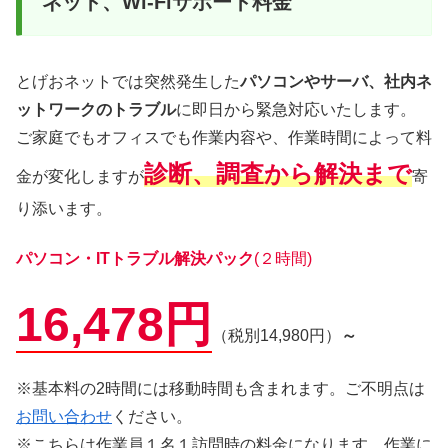
ネット、Wi-Fiサポート料金
とげおネットでは突然発生した
パソコンやサーバ、社内ネ
ットワークのトラブル
に即日から緊急対応いたします。
ご家庭でもオフィスでも作業内容や、作業時間によって料
診断、調査から解決まで
金が変化しますが
寄
り添います。
パソコン・ITトラブル解決パック
(２時間)
16,478円
（税別14,980円）
～
※基本料の2時間には移動時間も含まれます。ご不明点は
お問い合わせ
ください。
※こちらは作業員１名１訪問時の料金になります。作業に