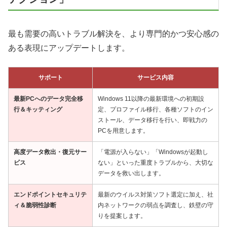
最も需要の高いトラブル解決を、より専門的かつ安心感の
ある表現にアップデートします。
サポート
サービス内容
最新PCへのデータ完全移
Windows 11以降の最新環境への初期設
行＆キッティング
定、プロファイル移行、各種ソフトのイン
ストール、データ移行を行い、即戦力の
PCを用意します。
高度データ救出・復元サー
「電源が入らない」「Windowsが起動し
ビス
ない」といった重度トラブルから、大切な
データを救い出します。
エンドポイントセキュリテ
最新のウイルス対策ソフト選定に加え、社
ィ＆脆弱性診断
内ネットワークの弱点を調査し、鉄壁の守
りを提案します。