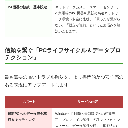
IoT機器の接続・基本設定
ネットワークカメラ、スマートセンサー、
AI家電等のIoT機器を最新の高速ネットワ
ーク環境へ安全に接続。「買ったが繋がら
ない」「設定が複雑」といったお悩みを解
決いたします。
信頼を繋ぐ「PCライフサイクル＆データプロ
テクション」
最も需要の高いトラブル解決を、より専門的かつ安心感の
ある表現にアップデートします。
サポート
サービス内容
最新PCへのデータ完全移
Windows 11以降の最新環境への初期設
行＆キッティング
定、プロファイル移行、各種ソフトのイン
ストール、データ移行を行い、即戦力の