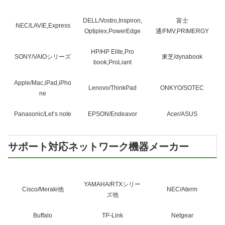
DELL/Vostro,Inspiron,
富士
NEC/LAVIE,Express
Optiplex,PowerEdge
通/FMV,PRIMERGY
HP/HP Elite,Pro
SONY/VAIOシリーズ
東芝/dynabook
book,ProLiant
Apple/Mac,iPad,iPho
Lenovo/ThinkPad
ONKYO/SOTEC
ne
Panasonic/Let’s note
EPSON/Endeavor
Acer/ASUS
サポート対応ネットワーク機器メーカー
YAMAHA/RTXシリー
Cisco/Meraki他
NEC/Aterm
ズ他
Buffalo
TP-Link
Netgear