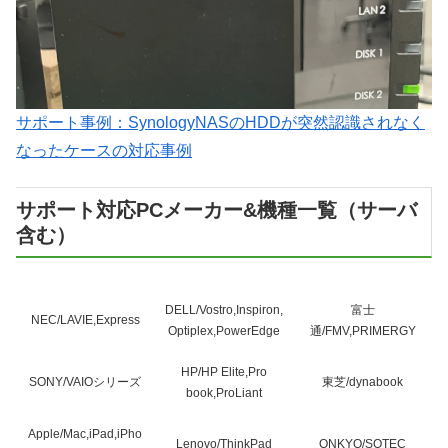
サポート事例：SynologyNASのHDDが突然認識されなく
なったケースの対応事例
サポート対応PCメーカー&機種一覧（サーバ
含む）
DELL/Vostro,Inspiron,
富士
NEC/LAVIE,Express
Optiplex,PowerEdge
通/FMV,PRIMERGY
HP/HP Elite,Pro
SONY/VAIOシリーズ
東芝/dynabook
book,ProLiant
Apple/Mac,iPad,iPho
Lenovo/ThinkPad
ONKYO/SOTEC