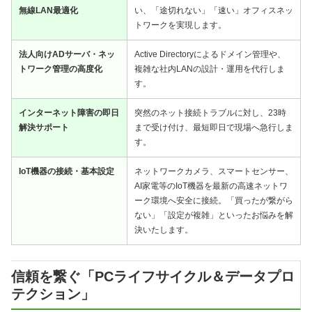
無線LAN最適化
い、「途切れない」「速い」オフィスネッ
トワークを実現します。
法人向けADサーバ・ネッ
Active Directoryによるドメイン管理や、
トワーク管理の高度化
複雑な社内LANの設計・運用を代行しま
す。
インターネット障害の即日
突然のネット接続トラブルに対し、23時
解決サポート
まで受け付け、最短即日で現場へ急行しま
す。
IoT機器の接続・基本設定
ネットワークカメラ、スマートセンサー、
AI家電等のIoT機器を最新の高速ネットワ
ーク環境へ安全に接続。「買ったが繋がら
ない」「設定が複雑」といったお悩みを解
決いたします。
信頼を繋ぐ「PCライフサイクル＆データプロ
テクション」