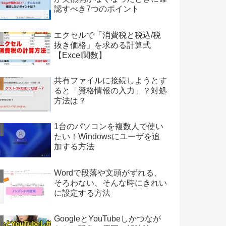
認すべき7つのポイント
エクセルで「消費税と税込/税
抜き価格」を求める計算式
【Excel関数】
共有ファイルに接続しようとす
ると「資格情報の入力」？対処
方法は？
1台のパソコンを複数人で使い
たい！Windowsにユーザを追
加する方法
Wordで段落や文頭がずれる、
そろわない、そんな時にきれい
に設定する方法
GoogleとYouTubeしかつなが