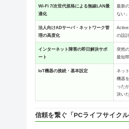
Wi-Fi 7/次世代規格による無線LAN最
最新
適化
ない
法人向けADサーバ・ネットワーク管
Acti
理の高度化
の設
インターネット障害の即日解決サポ
突然
ート
最短
IoT機器の接続・基本設定
ネット
機器
った
決い
信頼を繋ぐ「PCライフサイク