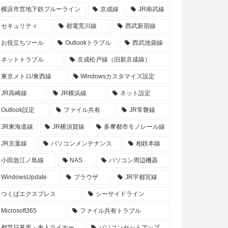
横浜市営地下鉄ブルーライン
京成線
JR南武線
セキュリティ
都電荒川線
西武新宿線
お役立ちツール
Outlookトラブル
西武池袋線
ネットトラブル
京成松戸線（旧新京成線）
東京メトロ/東西線
Windowsカスタマイズ設定
JR高崎線
JR横浜線
ネット設定
Outlook設定
ファイル共有
JR常磐線
JR東海道線
JR横須賀線
多摩都市モノレール線
JR京葉線
パソコンメンテナンス
相鉄本線
小田急江ノ島線
NAS
パソコン周辺機器
WindowsUpdate
ブラウザ
JR宇都宮線
つくばエクスプレス
シーサイドライン
Microsoft365
ファイル共有トラブル
都営日暮里・舎人ライナー
パソコンセットアップ