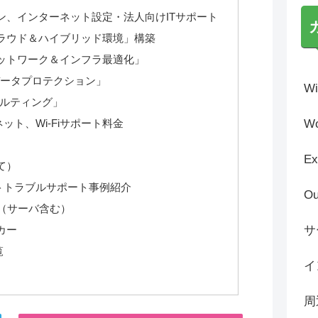
ン、インターネット設定・法人向けITサポート
ラウド＆ハイブリッド環境」構築
ットワーク＆インフラ最適化」
データプロテクション」
Wi
サルティング」
ト、Wi-Fiサポート料金
Wo
Ex
て）
トトラブルサポート事例紹介
Ou
（サーバ含む）
カー
サ
覧
イ
周