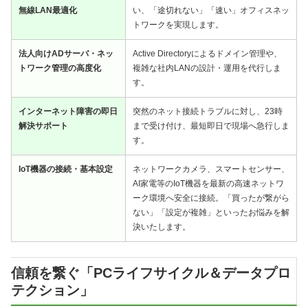
無線LAN最適化
い、「途切れない」「速い」オフィスネッ
トワークを実現します。
法人向けADサーバ・ネッ
Active Directoryによるドメイン管理や、
トワーク管理の高度化
複雑な社内LANの設計・運用を代行しま
す。
インターネット障害の即日
突然のネット接続トラブルに対し、23時
解決サポート
まで受け付け、最短即日で現場へ急行しま
す。
IoT機器の接続・基本設定
ネットワークカメラ、スマートセンサー、
AI家電等のIoT機器を最新の高速ネットワ
ーク環境へ安全に接続。「買ったが繋がら
ない」「設定が複雑」といったお悩みを解
決いたします。
信頼を繋ぐ「PCライフサイクル＆データプロ
テクション」