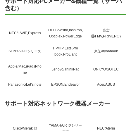
サポート対応PCメーカー&機種一覧（サーバ
含む）
DELL/Vostro,Inspiron,
富士
NEC/LAVIE,Express
Optiplex,PowerEdge
通/FMV,PRIMERGY
HP/HP Elite,Pro
SONY/VAIOシリーズ
東芝/dynabook
book,ProLiant
Apple/Mac,iPad,iPho
Lenovo/ThinkPad
ONKYO/SOTEC
ne
Panasonic/Let’s note
EPSON/Endeavor
Acer/ASUS
サポート対応ネットワーク機器メーカー
YAMAHA/RTXシリー
Cisco/Meraki他
NEC/Aterm