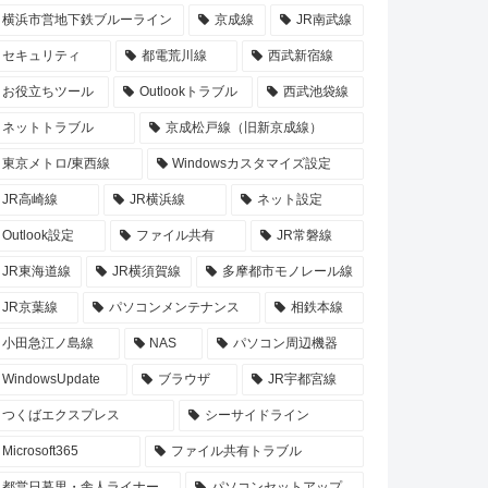
横浜市営地下鉄ブルーライン
京成線
JR南武線
セキュリティ
都電荒川線
西武新宿線
お役立ちツール
Outlookトラブル
西武池袋線
ネットトラブル
京成松戸線（旧新京成線）
東京メトロ/東西線
Windowsカスタマイズ設定
JR高崎線
JR横浜線
ネット設定
Outlook設定
ファイル共有
JR常磐線
JR東海道線
JR横須賀線
多摩都市モノレール線
JR京葉線
パソコンメンテナンス
相鉄本線
小田急江ノ島線
NAS
パソコン周辺機器
WindowsUpdate
ブラウザ
JR宇都宮線
つくばエクスプレス
シーサイドライン
Microsoft365
ファイル共有トラブル
都営日暮里・舎人ライナー
パソコンセットアップ