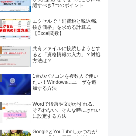
認すべき7つのポイント
エクセルで「消費税と税込/税
抜き価格」を求める計算式
【Excel関数】
共有ファイルに接続しようとす
ると「資格情報の入力」？対処
方法は？
1台のパソコンを複数人で使い
たい！Windowsにユーザを追
加する方法
Wordで段落や文頭がずれる、
そろわない、そんな時にきれい
に設定する方法
GoogleとYouTubeしかつなが