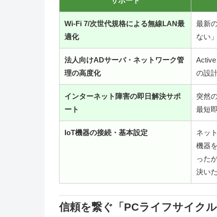
サポート
Wi-Fi 7/次世代規格による無線LAN最
最新
適化
ない
法人向けADサーバ・ネットワーク管
Acti
理の高度化
の設
インターネット障害の即日解決サポ
突然
ート
最短
IoT機器の接続・基本設定
ネット
機器
った
決い
信頼を繋ぐ「PCライフサイク