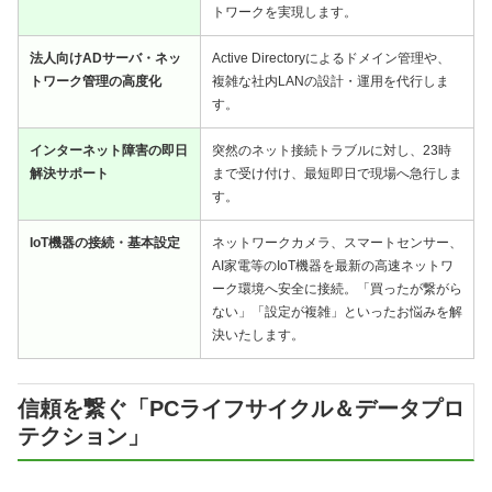
トワークを実現します。
法人向けADサーバ・ネッ
Active Directoryによるドメイン管理や、
トワーク管理の高度化
複雑な社内LANの設計・運用を代行しま
す。
インターネット障害の即日
突然のネット接続トラブルに対し、23時
解決サポート
まで受け付け、最短即日で現場へ急行しま
す。
IoT機器の接続・基本設定
ネットワークカメラ、スマートセンサー、
AI家電等のIoT機器を最新の高速ネットワ
ーク環境へ安全に接続。「買ったが繋がら
ない」「設定が複雑」といったお悩みを解
決いたします。
信頼を繋ぐ「PCライフサイクル＆データプロ
テクション」