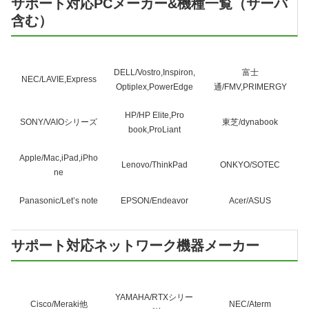
サポート対応PCメーカー&機種一覧（サーバ
含む）
DELL/Vostro,Inspiron,
富士
NEC/LAVIE,Express
Optiplex,PowerEdge
通/FMV,PRIMERGY
HP/HP Elite,Pro
SONY/VAIOシリーズ
東芝/dynabook
book,ProLiant
Apple/Mac,iPad,iPho
Lenovo/ThinkPad
ONKYO/SOTEC
ne
Panasonic/Let’s note
EPSON/Endeavor
Acer/ASUS
サポート対応ネットワーク機器メーカー
YAMAHA/RTXシリー
Cisco/Meraki他
NEC/Aterm