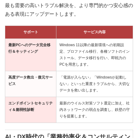
最も需要の高いトラブル解決を、より専門的かつ安心感の
ある表現にアップデートします。
サポート
サービス内容
最新PCへのデータ完全移
Windows 11以降の最新環境への初期設
行＆キッティング
定、プロファイル移行、各種ソフトのイン
ストール、データ移行を行い、即戦力の
PCを用意します。
高度データ救出・復元サー
「電源が入らない」「Windowsが起動し
ビス
ない」といった重度トラブルから、大切な
データを救い出します。
エンドポイントセキュリテ
最新のウイルス対策ソフト選定に加え、社
ィ＆脆弱性診断
内ネットワークの弱点を調査し、鉄壁の守
りを提案します。
AI・DX時代の「業務効率化＆コンサルティン