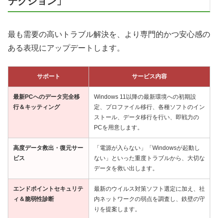
テクション」
最も需要の高いトラブル解決を、より専門的かつ安心感の
ある表現にアップデートします。
サポート
サービス内容
最新PCへのデータ完全移
Windows 11以降の最新環境への初期設
行＆キッティング
定、プロファイル移行、各種ソフトのイン
ストール、データ移行を行い、即戦力の
PCを用意します。
高度データ救出・復元サー
「電源が入らない」「Windowsが起動し
ビス
ない」といった重度トラブルから、大切な
データを救い出します。
エンドポイントセキュリテ
最新のウイルス対策ソフト選定に加え、社
ィ＆脆弱性診断
内ネットワークの弱点を調査し、鉄壁の守
りを提案します。