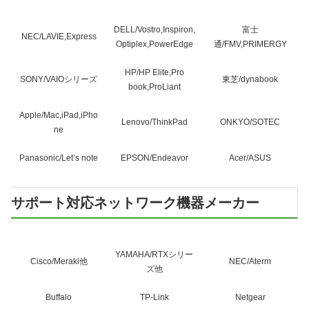
DELL/Vostro,Inspiron,
富士
NEC/LAVIE,Express
Optiplex,PowerEdge
通/FMV,PRIMERGY
HP/HP Elite,Pro
SONY/VAIOシリーズ
東芝/dynabook
book,ProLiant
Apple/Mac,iPad,iPho
Lenovo/ThinkPad
ONKYO/SOTEC
ne
Panasonic/Let’s note
EPSON/Endeavor
Acer/ASUS
サポート対応ネットワーク機器メーカー
YAMAHA/RTXシリー
Cisco/Meraki他
NEC/Aterm
ズ他
Buffalo
TP-Link
Netgear