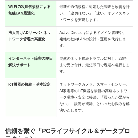
Wi-Fi 7/次世代規格による
最新の通信規格に対応した調査と改善を行
無線LAN最適化
い、「途切れない」「速い」オフィスネッ
トワークを実現します。
法人向けADサーバ・ネッ
Active Directoryによるドメイン管理や、
トワーク管理の高度化
複雑な社内LANの設計・運用を代行しま
す。
インターネット障害の即日
突然のネット接続トラブルに対し、23時
解決サポート
まで受け付け、最短即日で現場へ急行しま
す。
IoT機器の接続・基本設定
ネットワークカメラ、スマートセンサー、
AI家電等のIoT機器を最新の高速ネットワ
ーク環境へ安全に接続。「買ったが繋がら
ない」「設定が複雑」といったお悩みを解
決いたします。
信頼を繋ぐ「PCライフサイクル＆データプロ