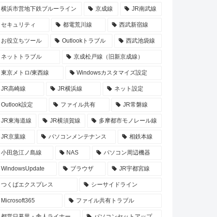
横浜市営地下鉄ブルーライン
京成線
JR南武線
セキュリティ
都電荒川線
西武新宿線
お役立ちツール
Outlookトラブル
西武池袋線
ネットトラブル
京成松戸線（旧新京成線）
東京メトロ/東西線
Windowsカスタマイズ設定
JR高崎線
JR横浜線
ネット設定
Outlook設定
ファイル共有
JR常磐線
JR東海道線
JR横須賀線
多摩都市モノレール線
JR京葉線
パソコンメンテナンス
相鉄本線
小田急江ノ島線
NAS
パソコン周辺機器
WindowsUpdate
ブラウザ
JR宇都宮線
つくばエクスプレス
シーサイドライン
Microsoft365
ファイル共有トラブル
都営日暮里・舎人ライナー
パソコンセットアップ