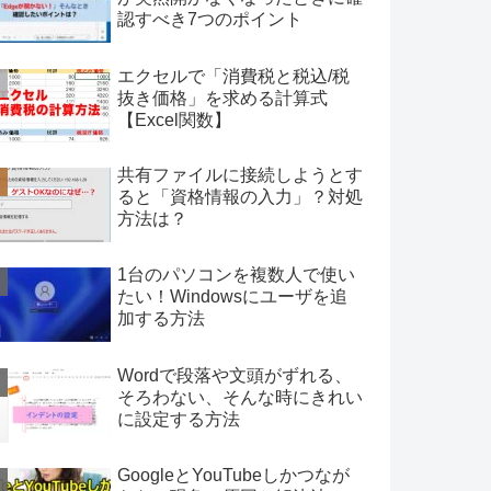
認すべき7つのポイント
エクセルで「消費税と税込/税
抜き価格」を求める計算式
【Excel関数】
共有ファイルに接続しようとす
ると「資格情報の入力」？対処
方法は？
1台のパソコンを複数人で使い
たい！Windowsにユーザを追
加する方法
Wordで段落や文頭がずれる、
そろわない、そんな時にきれい
に設定する方法
GoogleとYouTubeしかつなが