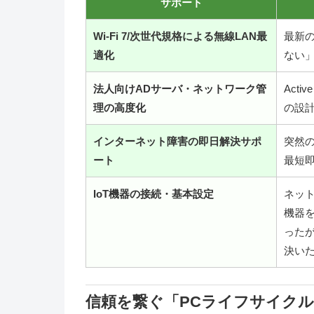
サポート
Wi-Fi 7/次世代規格による無線LAN最
最新
適化
ない
法人向けADサーバ・ネットワーク管
Acti
理の高度化
の設
インターネット障害の即日解決サポ
突然
ート
最短
IoT機器の接続・基本設定
ネット
機器
った
決い
信頼を繋ぐ「PCライフサイク