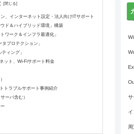
次
ン、インターネット設定・法人向けITサポート
ラウド＆ハイブリッド環境」構築
ットワーク＆インフラ最適化」
Wi
ータプロテクション」
Wo
ルティング」
ット、Wi-Fiサポート料金
Ex
て）
Ou
トトラブルサポート事例紹介
サ
（サーバ含む）
カー
イ
周