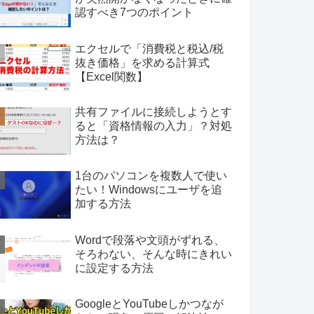
認すべき7つのポイント
エクセルで「消費税と税込/税
抜き価格」を求める計算式
【Excel関数】
共有ファイルに接続しようとす
ると「資格情報の入力」？対処
方法は？
1台のパソコンを複数人で使い
たい！Windowsにユーザを追
加する方法
Wordで段落や文頭がずれる、
そろわない、そんな時にきれい
に設定する方法
GoogleとYouTubeしかつなが