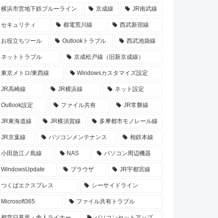
横浜市営地下鉄ブルーライン
京成線
JR南武線
セキュリティ
都電荒川線
西武新宿線
お役立ちツール
Outlookトラブル
西武池袋線
ネットトラブル
京成松戸線（旧新京成線）
東京メトロ/東西線
Windowsカスタマイズ設定
JR高崎線
JR横浜線
ネット設定
Outlook設定
ファイル共有
JR常磐線
JR東海道線
JR横須賀線
多摩都市モノレール線
JR京葉線
パソコンメンテナンス
相鉄本線
小田急江ノ島線
NAS
パソコン周辺機器
WindowsUpdate
ブラウザ
JR宇都宮線
つくばエクスプレス
シーサイドライン
Microsoft365
ファイル共有トラブル
都営日暮里・舎人ライナー
パソコンセットアップ