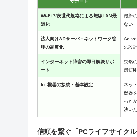
サポート
Wi-Fi 7/次世代規格による無線LAN最
最新
適化
ない
法人向けADサーバ・ネットワーク管
Acti
理の高度化
の設
インターネット障害の即日解決サポ
突然
ート
最短
IoT機器の接続・基本設定
ネット
機器
った
決い
信頼を繋ぐ「PCライフサイク