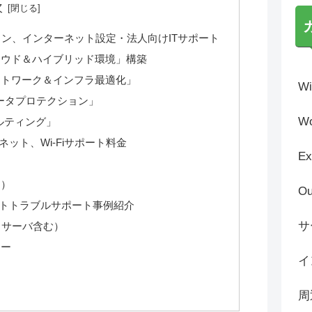
次
ン、インターネット設定・法人向けITサポート
ラウド＆ハイブリッド環境」構築
ットワーク＆インフラ最適化」
Wi
ータプロテクション」
Wo
ルティング」
ット、Wi-Fiサポート料金
Ex
て）
Ou
トトラブルサポート事例紹介
サ
（サーバ含む）
カー
イ
周