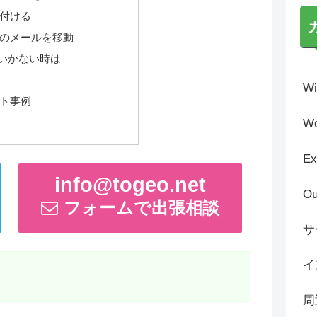
付ける
のメールを移動
いかない時は
Wi
ト事例
Wo
Ex
info@togeo.net
Ou
フォームで出張相談
サ
イ
周