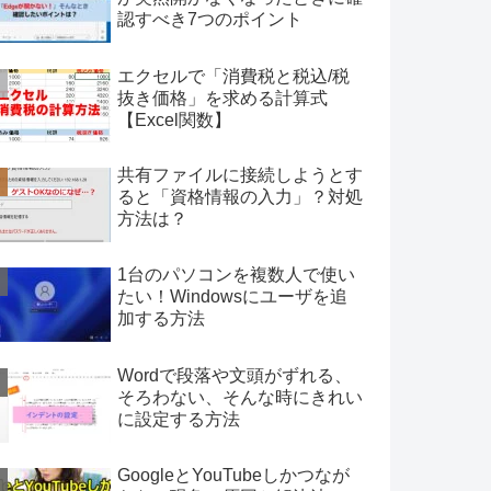
認すべき7つのポイント
エクセルで「消費税と税込/税
抜き価格」を求める計算式
【Excel関数】
共有ファイルに接続しようとす
ると「資格情報の入力」？対処
方法は？
1台のパソコンを複数人で使い
たい！Windowsにユーザを追
加する方法
Wordで段落や文頭がずれる、
そろわない、そんな時にきれい
に設定する方法
GoogleとYouTubeしかつなが