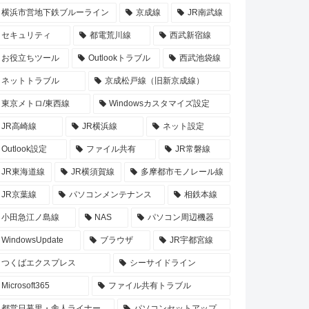
横浜市営地下鉄ブルーライン
京成線
JR南武線
セキュリティ
都電荒川線
西武新宿線
お役立ちツール
Outlookトラブル
西武池袋線
ネットトラブル
京成松戸線（旧新京成線）
東京メトロ/東西線
Windowsカスタマイズ設定
JR高崎線
JR横浜線
ネット設定
Outlook設定
ファイル共有
JR常磐線
JR東海道線
JR横須賀線
多摩都市モノレール線
JR京葉線
パソコンメンテナンス
相鉄本線
小田急江ノ島線
NAS
パソコン周辺機器
WindowsUpdate
ブラウザ
JR宇都宮線
つくばエクスプレス
シーサイドライン
Microsoft365
ファイル共有トラブル
都営日暮里・舎人ライナー
パソコンセットアップ