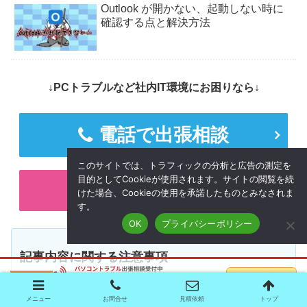
Outlook が開かない、起動しない時に
確認する点と解決方法
↓PCトラブルなど社内IT環境にお困りなら↓
電話で出張相談
このサイトでは、トラフィックの分析と広告の測定を
目的としてCookieが使用されます。サイトの閲覧を続
フォームで出張相談
けた場合、Cookieの使用を承諾したものとみなされま
す。
OK
プライバシーポリシー
記事内容に関する注意事項
本サイトの記述に従って設定をされるときは自己責任
メニュー
お問合せ
見積依頼
トップ