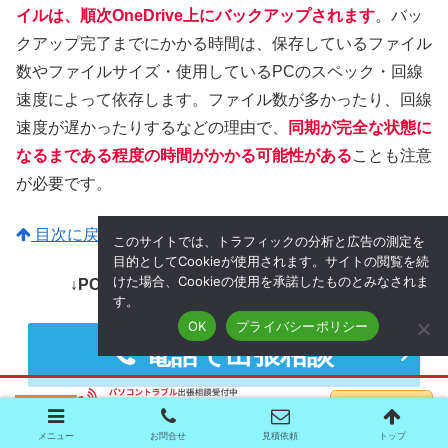
イルは、順次OneDrive上にバックアップされます
。バッ
クアップ完了までにかかる時間は、保存しているファイル
数やファイルサイズ・使用しているPCのスペック・回線
速度によって依存します。ファイル数が多かったり、回線
速度が遅かったりするなどの理由で、
同期が完全な状態に
なるまである程度の時間がかかる可能性がある
ことも注意
が必要です。
目次に戻る
このサイトでは、トラフィックの分析と広告の測定を
目的としてCookieが使用されます。サイトの閲覧を続
けた場合、Cookieの使用を承諾したものとみなされま
↓PCトラブルなど社内IT環境にお困りなら↓
す。
OK
プライバシーポリシー
電話で出張相談
フォームで出張相談
メニュー
お問合せ
見積依頼
トップ