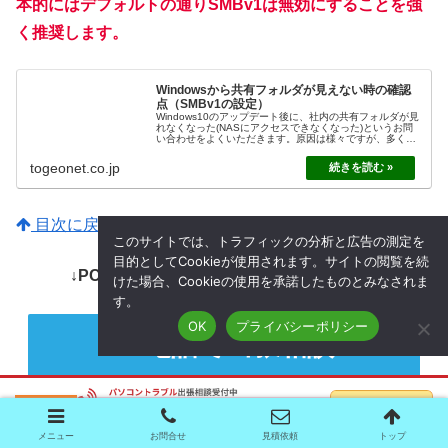
本的にはデフォルトの通りSMBv1は無効にすることを強
く推奨します。
Windowsから共有フォルダが見えない時の確認
点（SMBv1の設定）
Windows10のアップデート後に、社内の共有フォルダが見
れなくなった(NASにアクセスできなくなった)というお問
い合わせをよくいただきます。原因は様々ですが、多くの
ケースでSMBの設定が原因となっています。もし同様のト
ラブルに遭遇した際は、こちらの設定を確認してみてくだ
togeonet.co.jp
さい
目次に戻る
このサイトでは、トラフィックの分析と広告の測定を
目的としてCookieが使用されます。サイトの閲覧を続
↓PCトラブルなど社内IT環境にお困りなら↓
けた場合、Cookieの使用を承諾したものとみなされま
す。
OK
プライバシーポリシー
電話で出張相談
フォームで出張相談
メニュー
お問合せ
見積依頼
トップ