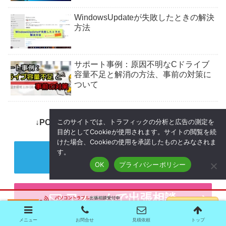
WindowsUpdateが失敗したときの解決
方法
サポート事例：原因不明なCドライブ
容量不足と解消の方法、事前の対策に
ついて
このサイトでは、トラフィックの分析と広告の測定を
↓PCトラブルなど社内IT環境にお困りなら↓
目的としてCookieが使用されます。サイトの閲覧を続
けた場合、Cookieの使用を承諾したものとみなされま
す。
電話で出張相談
OK
プライバシーポリシー
フォームで出張相談
メニュー
お問合せ
見積依頼
トップ